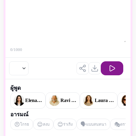
0
/1000
ผู้พูด
Elena Watson
Ravi Ananda
Laura Mitchell
V
อารมณ์
😠
😌
😊
🗣️
🎭
โกรธ
สงบ
ร่าเริง
แบบสนทนา
ดราม่า