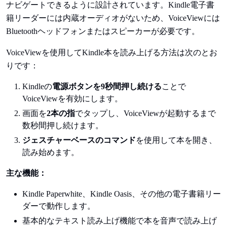
ナビゲートできるように設計されています。Kindle電子書
籍リーダーには内蔵オーディオがないため、VoiceViewには
Bluetoothヘッドフォンまたはスピーカーが必要です。
VoiceViewを使用してKindle本を読み上げる方法は次のとお
りです：
Kindleの
電源ボタンを9秒間押し続ける
ことで
VoiceViewを有効にします。
画面を
2本の指
でタップし、VoiceViewが起動するまで
数秒間押し続けます。
ジェスチャーベースのコマンド
を使用して本を開き、
読み始めます。
主な機能：
Kindle Paperwhite、Kindle Oasis、その他の電子書籍リー
ダーで動作します。
基本的なテキスト読み上げ機能で本を音声で読み上げ