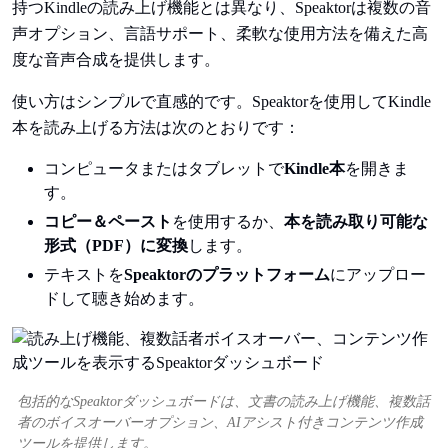
持つKindleの読み上げ機能とは異なり、Speaktorは複数の音
声オプション、言語サポート、柔軟な使用方法を備えた高
度な音声合成を提供します。
使い方はシンプルで直感的です。Speaktorを使用してKindle
本を読み上げる方法は次のとおりです：
コンピュータまたはタブレットで
Kindle本
を開きま
す。
コピー＆ペースト
を使用するか、
本を読み取り可能な
形式（PDF）に変換
します。
テキストを
Speaktorのプラットフォーム
にアップロー
ドして聴き始めます。
包括的なSpeaktorダッシュボードは、文書の読み上げ機能、複数話
者のボイスオーバーオプション、AIアシスト付きコンテンツ作成
ツールを提供します。