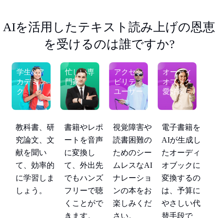
AIを活用したテキスト読み上げの恩恵
を受けるのは誰ですか?
学生&ア
忙しい専
アクセシ
オーディ
を
カデミッ
門家
ビリティ
オブック
ク
ユーザー
愛好家
し
ィ
に
視覚障害や
電子書籍を
教科書、研
書籍やレポ
教
の
読書困難の
AIが生成し
究論文、文
ートを音声
究
に
ためのシー
たオーディ
献を聞い
に変換し
献
代
ムレスなAI
オブックに
て、効率的
て、外出先
て
ナレーショ
変換するの
に学習しま
でもハンズ
に
ンの本をお
は、予算に
しょう。
フリーで聴
し
楽しみくだ
やさしい代
くことがで
さい。
替手段で
きます。