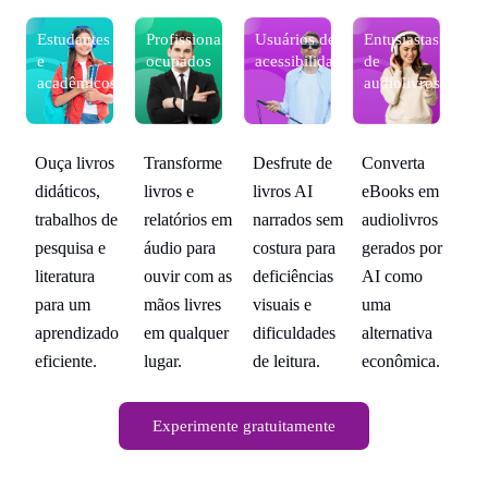
s
Estudantes
Profissionais
Usuários de
Entusiastas
Es
e
ocupados
acessibilidade
de
e
s
acadêmicos
audiolivros
a
Desfrute de
Converta
Ouça livros
Transforme
Ou
m
livros AI
eBooks em
didáticos,
livros e
di
s
narrados sem
audiolivros
trabalhos de
relatórios em
tr
r
costura para
gerados por
pesquisa e
áudio para
pe
deficiências
AI como
literatura
ouvir com as
li
visuais e
uma
para um
mãos livres
pa
dificuldades
alternativa
aprendizado
em qualquer
ap
.
de leitura.
econômica.
eficiente.
lugar.
ef
Experimente gratuitamente