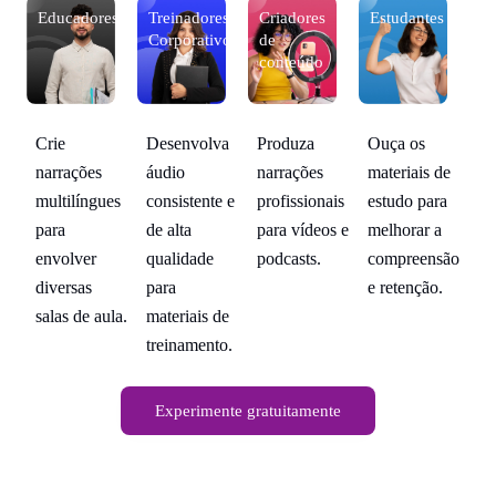
s
Educadores
Treinadores
Criadores
Estudantes
E
Corporativos
de
conteúdo
Crie
Cr
Desenvolva
Produza
Ouça os
narrações
na
de
áudio
narrações
materiais de
multilíngues
mu
a
consistente e
profissionais
estudo para
para
pa
de alta
para vídeos e
melhorar a
envolver
en
ão
qualidade
podcasts.
compreensão
diversas
di
para
e retenção.
salas de aula.
sa
materiais de
treinamento.
Experimente gratuitamente