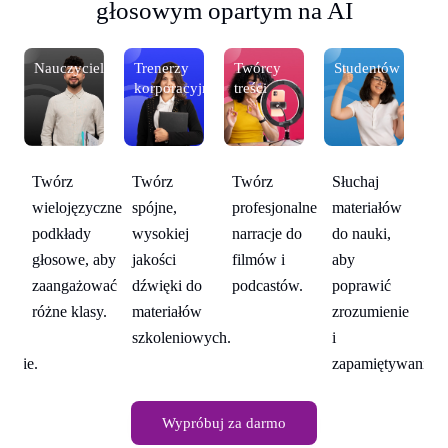
głosowym opartym na AI
Nauczycieli
Trenerzy
Twórcy
Studentów
Na
korporacyjni
treści
Twórz
T
Twórz
Twórz
Słuchaj
wielojęzyczne
wi
w
spójne,
profesjonalne
materiałów
podkłady
po
wysokiej
narracje do
do nauki,
głosowe, aby
gł
jakości
filmów i
aby
zaangażować
za
dźwięki do
podcastów.
poprawić
różne klasy.
ró
ie
materiałów
zrozumienie
szkoleniowych.
i
wanie.
zapamiętywanie.
Wypróbuj za darmo