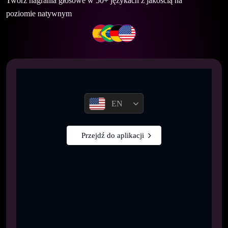
Twórz nagrania głosowe w 50+ językach z jakością na
poziomie natywnym
EN
Przejdź do aplikacji