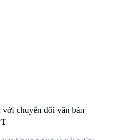
n với chuyển đổi văn bản
PT
ủa bạn thành giọng nói một cách dễ dàng bằng