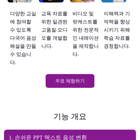
다양한 교실
다
 기
교육 자료를
비디오 및
이해력과 기
에 참여할
에
향상
위한 일관된
팟캐스트를
억력을 향상
수 있도록
수
위해
고품질 오디
위한 전문적
시키기 위해
다국어 음성
다
료를
오를 개발합
인 내레이션
학습 자료를
해설을 만들
해
다.
니다.
을 제작합니
경청합니다.
수 있습니
수
다.
다.
다
무료 체험하기
기능 개요
1
.
손쉬운 PPT 텍스트 음성 변환