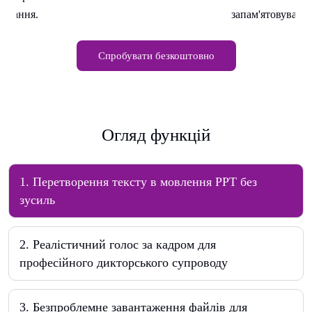
вування.
запам'ятовування
Спробувати безкоштовно
Огляд функцій
1
.
Перетворення тексту в мовлення PPT без
зусиль
2
.
Реалістичний голос за кадром для
професійного дикторського супроводу
3
.
Безпроблемне завантаження файлів для