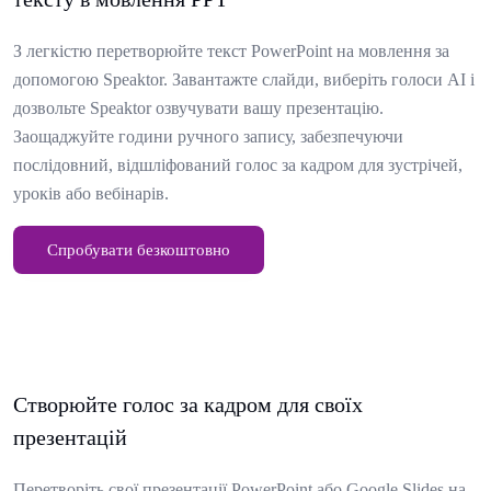
З легкістю перетворюйте текст PowerPoint на мовлення за
допомогою Speaktor. Завантажте слайди, виберіть голоси AI і
дозвольте Speaktor озвучувати вашу презентацію.
Заощаджуйте години ручного запису, забезпечуючи
послідовний, відшліфований голос за кадром для зустрічей,
уроків або вебінарів.
Спробувати безкоштовно
Створюйте голос за кадром для своїх
презентацій
Перетворіть свої презентації PowerPoint або Google Slides на