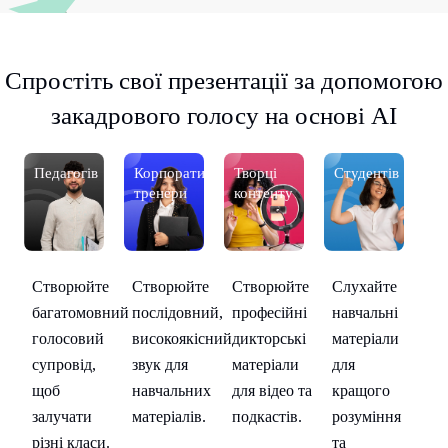
Спростіть свої презентації за допомогою
закадрового голосу на основі AI
Педагогів
Корпоративні
Творці
Студентів
П
тренери
контенту
Створюйте
С
Створюйте
Створюйте
Слухайте
багатомовний
б
послідовний,
професійні
навчальні
голосовий
го
високоякісний
дикторські
матеріали
супровід,
су
звук для
матеріали
для
щоб
щ
навчальних
для відео та
кращого
залучати
за
я
матеріалів.
подкастів.
розуміння
різні класи.
рі
та