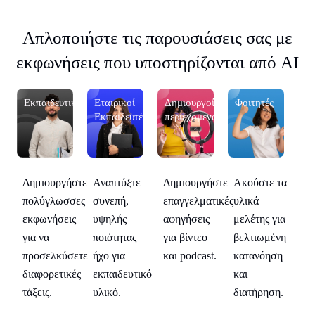
Απλοποιήστε τις παρουσιάσεις σας με
εκφωνήσεις που υποστηρίζονται από AI
Εκπαιδευτικούς
Εταιρικοί
Δημιουργοί
Φοιτητές
Εκ
Εκπαιδευτές
περιεχομένου
Δημιουργήστε
Δη
τα
Αναπτύξτε
Δημιουργήστε
Ακούστε τα
πολύγλωσσες
π
συνεπή,
επαγγελματικές
υλικά
εκφωνήσεις
εκ
α
υψηλής
αφηγήσεις
μελέτης για
για να
γι
η
ποιότητας
για βίντεο
βελτιωμένη
προσελκύσετε
πρ
η
ήχο για
και podcast.
κατανόηση
διαφορετικές
δι
εκπαιδευτικό
και
τάξεις.
τά
.
υλικό.
διατήρηση.