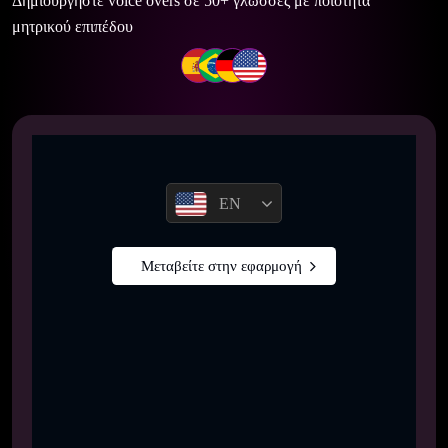
Δημιουργήστε voice overs σε 50+ γλώσσες με ποιότητα
μητρικού επιπέδου
EN
Μεταβείτε στην εφαρμογή