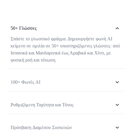
50+ Γλώσσες
Σπάστε το γλωσσικό φράγμα. Δημιουργήστε φωνή AI
κείμενο σε ομιλία σε 50+ υποστηριζόμενες γλώσσες· από
Ισπανικά και Μανδαρινικά έως Αραβικά και Χίντι, με
φυσική ροή και τόνωση.
100+ Φωνές AI
Ανδρικές, γυναικείες και ουδέτερες ως προς το φύλο
φωνές που καλύπτουν διάφορες ηλικιακές ομάδες και
Ρυθμιζόμενη Ταχύτητα και Τόνος
στυλ ομιλίας. Κάθε φωνή είναι ρυθμισμένη για
καθαρότητα και φυσικό ρυθμό.
Ρυθμίστε την ταχύτητα αναπαραγωγής και τον τόνο χωρίς
να χάσετε την ποιότητα της φωνής. Χρήσιμο για
Πρόσβαση Διαμέσου Συσκευών
περιεχόμενο προσβασιμότητας, υλικά εκμάθησης