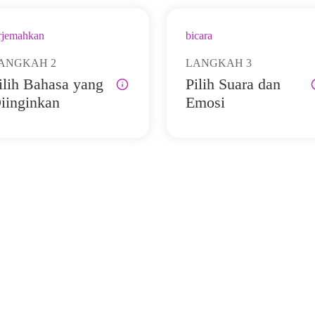
rjemahkan
bicara
ANGKAH
2
LANGKAH
3
ilih Bahasa yang
Pilih Suara dan
iinginkan
Emosi