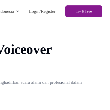
ndonesia
Login/Register
Try It Free
Voiceover
nghadirkan suara alami dan profesional dalam