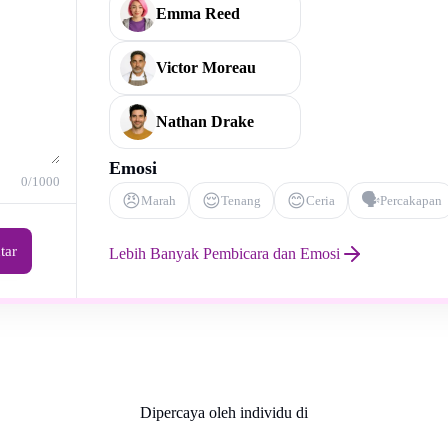
Emma Reed
Victor Moreau
Nathan Drake
Emosi
0
/1000
😠
😌
😊
🗣️
Marah
Tenang
Ceria
Percakapan
tar
Lebih Banyak Pembicara dan Emosi
Dipercaya oleh individu di