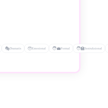
🎭
🥹
🧑‍💼
🧑‍🏫
Dramatis
Emosional
Formal
Instruksional