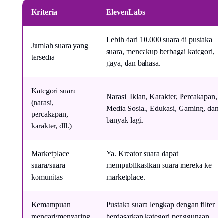
Kriteria
ElevenLabs
Lebih dari 10.000 suara di pustaka
Jumlah suara yang
suara, mencakup berbagai kategori,
tersedia
gaya, dan bahasa.
Kategori suara
Narasi, Iklan, Karakter, Percakapan,
(narasi,
Media Sosial, Edukasi, Gaming, da
percakapan,
banyak lagi.
karakter, dll.)
Marketplace
Ya. Kreator suara dapat
suara/suara
mempublikasikan suara mereka ke
komunitas
marketplace.
Kemampuan
Pustaka suara lengkap dengan filter
mencari/menyaring
berdasarkan kategori penggunaan,