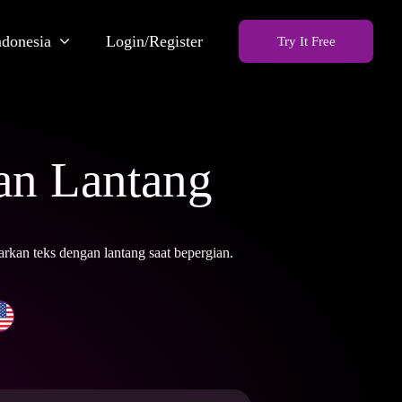
ndonesia
Login/Register
Try It Free
an Lantang
an teks dengan lantang saat bepergian.