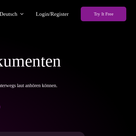
Deutsch
Login/Register
Try It Free
okumenten
nterwegs laut anhören können.