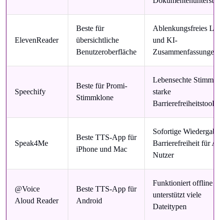
Dokumentenunterstü
Beste für
Ablenkungsfreies Le
ElevenReader
übersichtliche
und KI-
Benutzeroberfläche
Zusammenfassungen
Lebensechte Stimme
Beste für Promi-
Speechify
starke
Stimmklone
Barrierefreiheitstools
Sofortige Wiedergab
Beste TTS-App für
Speak4Me
Barrierefreiheit für A
iPhone und Mac
Nutzer
Funktioniert offline 
@Voice
Beste TTS-App für
unterstützt viele
Aloud Reader
Android
Dateitypen