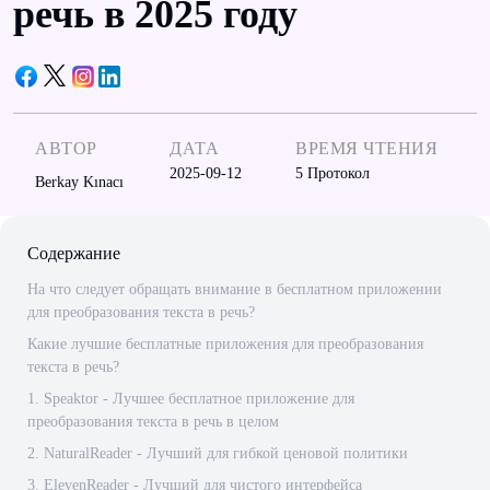
речь в 2025 году
АВТОР
ДАТА
ВРЕМЯ ЧТЕНИЯ
2025-09-12
5
Протокол
Berkay Kınacı
Содержание
На что следует обращать внимание в бесплатном приложении
для преобразования текста в речь?
Какие лучшие бесплатные приложения для преобразования
текста в речь?
1. Speaktor - Лучшее бесплатное приложение для
преобразования текста в речь в целом
2. NaturalReader - Лучший для гибкой ценовой политики
3. ElevenReader - Лучший для чистого интерфейса