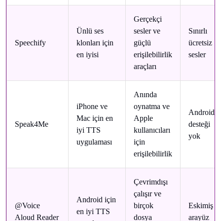
Gerçekçi
Ünlü ses
sesler ve
Sınırlı
Speechify
klonları için
güçlü
ücretsiz
en iyisi
erişilebilirlik
sesler
araçları
Anında
iPhone ve
oynatma ve
Android
Mac için en
Apple
Speak4Me
desteği
iyi TTS
kullanıcıları
yok
uygulaması
için
erişilebilirlik
Çevrimdışı
çalışır ve
Android için
@Voice
birçok
Eskimiş
en iyi TTS
Aloud Reader
dosya
arayüz