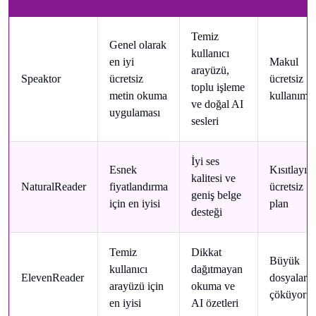
Temiz
Genel olarak
kullanıcı
en iyi
Makul
arayüzü,
Speaktor
ücretsiz
ücretsiz
toplu işleme
metin okuma
kullanım
ve doğal AI
uygulaması
sesleri
İyi ses
Esnek
Kısıtlayıcı
kalitesi ve
NaturalReader
fiyatlandırma
ücretsiz
geniş belge
için en iyisi
plan
desteği
Temiz
Dikkat
Büyük
kullanıcı
dağıtmayan
ElevenReader
dosyalard
arayüzü için
okuma ve
çöküyor
en iyisi
AI özetleri