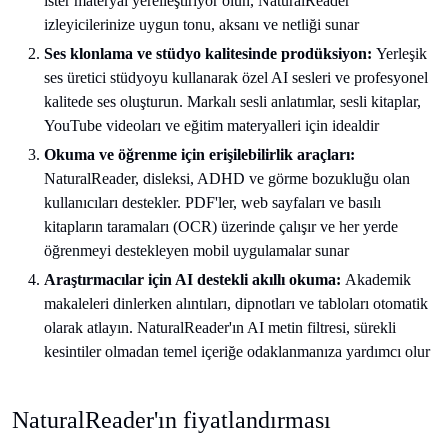
ister materyal yerelleştiriyor olun, NaturalReader
izleyicilerinize uygun tonu, aksanı ve netliği sunar
Ses klonlama ve stüdyo kalitesinde prodüksiyon:
Yerleşik
ses üretici stüdyoyu kullanarak özel AI sesleri ve profesyonel
kalitede ses oluşturun. Markalı sesli anlatımlar, sesli kitaplar,
YouTube videoları ve eğitim materyalleri için idealdir
Okuma ve öğrenme için erişilebilirlik araçları:
NaturalReader, disleksi, ADHD ve görme bozukluğu olan
kullanıcıları destekler. PDF'ler, web sayfaları ve basılı
kitapların taramaları (OCR) üzerinde çalışır ve her yerde
öğrenmeyi destekleyen mobil uygulamalar sunar
Araştırmacılar için AI destekli akıllı okuma:
Akademik
makaleleri dinlerken alıntıları, dipnotları ve tabloları otomatik
olarak atlayın. NaturalReader'ın AI metin filtresi, sürekli
kesintiler olmadan temel içeriğe odaklanmanıza yardımcı olur
NaturalReader'ın fiyatlandırması