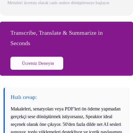
Metinleri ücretsiz olarak canlı seslere dönüştürmeye başlayın
Transcribe, Translate & Summarize in
Seconds
Ücretsiz Deneyin
Hızlı cevap:
Makaleleri, senaryoları veya PDF'leri ön ödeme yapmadan
gerçekçi sese dönüştürmek istiyorsanız, Speaktor ideal
seçenek olarak öne çıkıyor. 50'den fazla dilde net AI sesleri
sunuyor, toplu yüklemeleri destekliyor ve içerik paylaşımını