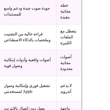
خطة
جودة صوت جيدة ودعم واسع
مجانية
للمستندات
مقيدة
يتعطل مع
قراءة خالية من التشتيت
الملفات
وملخصات بالذكاء الاصطناعي
الكبيرة
أصوات
أصوات واقعية وأدوات إمكانية
مجانية
وصول قوية
محدودة
لا يدعم
تشغيل فوري وإمكانية وصول
أندرويد
لمستخدمي Apple
واجهة
يعمل دون اتصال بالإنترنت