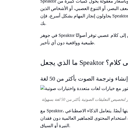
Speaktor هو تطبيق تحويل النص إلى كلام سهل الاستخدام وبأسعار معقولة يحول كميات كبيرة من
ف البصر، أو التنوع العصبي، أو الأشخاص الذين
يحاولون إنجاز المهام بشكل أسرع، فإن Speaktor يخصص السرد ليناسب حالات الاستخدام الخاصة
بك.
في جوهر Speaktor يوجد خوارزميات ذكاء اصطناعي متقدمة وتحويل نص إلى كلام عصبي توفر أصواتًا
طبيعية وواقعية دون أي تأخير.
نص إلى كلام؟
إنشاء وترجمة الصوت بأكثر من 50 لغة
ا أيضًا. يتعامل الذكاء الاصطناعي
 استخدام المحتوى للجماهير العالمية دون فقدان
النبرة أو السياق.