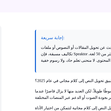
إجابة سريعة:
 تحويل المقالات أو النصوص أو ملفات PDF إلى صوت طبيعي دون دفع
تكاليف مسبقة، فإن Speaktor يبرز كخيار مثالي. يقدم أصواتًا ذكية واضحة بأكثر من 50 لغة،
تحويل النص إلى كلام مجاني في عام 2025؟
ا طويلاً، لكن العديد منها لا يزال قاصرًا عندما
رض أفضل 7 تطبيقات تحويل النص إلى كلام مجانية لتتمكن من اختيار الأداة