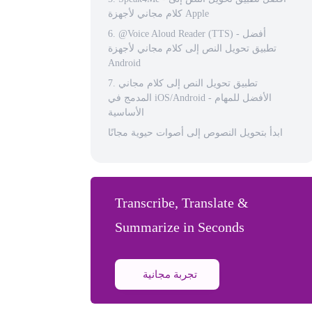
كلام مجاني لأجهزة Apple
6. @Voice Aloud Reader (TTS) - أفضل
تطبيق تحويل النص إلى كلام مجاني لأجهزة
Android
7. تطبيق تحويل النص إلى كلام مجاني
المدمج في iOS/Android - الأفضل للمهام
الأساسية
ابدأ بتحويل النصوص إلى أصوات حيوية مجانًا
Transcribe, Translate &
Summarize in Seconds
تجربة مجانية