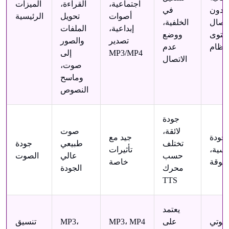
اجتماعية،
القراءة،
الميزات
 دون
في
أصوات
تحويل
الرئيسية
تصال، TTS
الخلفية،
إبداعية،
الملفات
ستوى
ووضع
تصدير
والصور
لنظام
عدم
MP3/MP4
إلى
الاتصال
صوت،
وماسح
النصوص
جودة
لائقة،
صوت
جودة
جيد مع
تختلف
طبيعي
جودة
اسية،
تأثيرات
حسب
عالي
الصوت
ثوقة
خاصة
محرك
الجودة
TTS
يعتمد
صوتي
على
MP3، MP4
MP3،
تنسيق