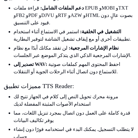
دعم الملفات الشامل:
قراءة ملفات EPUB وMOBI وTXT
وFB2 وPDF وDJVU وRTF وAZW وHTML بصوت عالٍ دون
قيود على التنسيق.
التشغيل في الخلفية:
استمر في الاستماع أثناء استخدام
تطبيقات أخرى أو مع إيقاف تشغيل الشاشة لتوفير البطارية.
نظام الإشارات المرجعية:
لن تفقد مكانك أبدًا مع نظام
الإشارات المرجعية الذكي الذي يتذكر الموضع عبر الجلسات.
احفظ المحتوى المهم كملفات صوتية
تصدير إلى WAV:
للاستماع دون اتصال أثناء الرحلات الجوية أو التنقلات.
مميزات تطبيق TTS Reader:
مرونة محرك تحويل النص إلى كلام في الجهاز تتيح لك
استخدام الأصوات المثبتة المفضلة لديك
قدرة كاملة على العمل دون اتصال بمجرد تنزيل اللغات، مما
يوفر تكاليف البيانات
لا يتطلب التسجيل. يمكنك البدء في استخدامه فورًا دون إنشاء
حساب