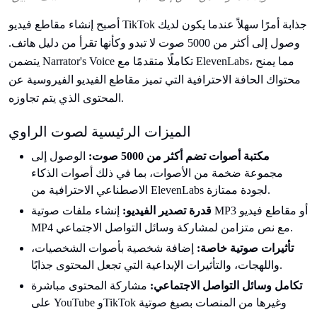
أصبح إنشاء مقاطع فيديو TikTok جذابة أمرًا سهلاً عندما يكون لديك
وصول إلى أكثر من 5000 صوت لا تبدو وكأنها تقرأ من دليل هاتف.
يتضمن Narrator's Voice تكاملًا متقدمًا مع ElevenLabs، مما يمنح
محتواك الحافة الاحترافية التي تميز مقاطع الفيديو الفيروسية عن
المحتوى الذي يتم تجاوزه.
الميزات الرئيسية لصوت الراوي
مكتبة أصوات تضم أكثر من 5000 صوت:
الوصول إلى
مجموعة ضخمة من الأصوات، بما في ذلك أصوات الذكاء
الاصطناعي الاحترافية من ElevenLabs لجودة ممتازة.
قدرة تصدير الفيديو:
إنشاء ملفات صوتية MP3 أو مقاطع فيديو
MP4 مع نص متزامن لمشاركة وسائل التواصل الاجتماعي.
تأثيرات صوتية خاصة:
إضافة شخصية بأصوات الشخصيات،
واللهجات، والتأثيرات الإبداعية التي تجعل المحتوى جذابًا.
تكامل وسائل التواصل الاجتماعي:
مشاركة المحتوى مباشرة
على YouTube وTikTok وغيرها من المنصات بصيغ صوتية