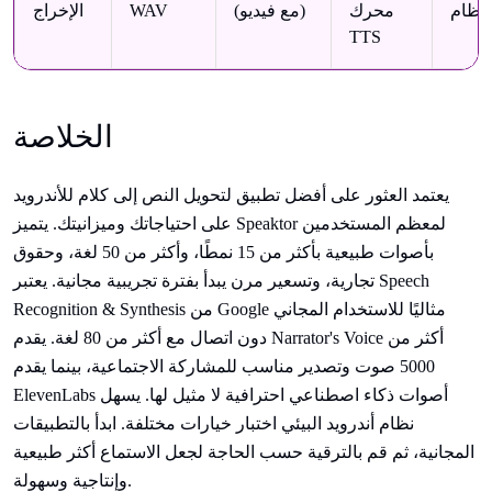
لنظام
محرك
(مع فيديو)
WAV
الإخراج
TTS
الخلاصة
يعتمد العثور على أفضل تطبيق لتحويل النص إلى كلام للأندرويد
على احتياجاتك وميزانيتك. يتميز Speaktor لمعظم المستخدمين
بأصوات طبيعية بأكثر من 15 نمطًا، وأكثر من 50 لغة، وحقوق
تجارية، وتسعير مرن يبدأ بفترة تجريبية مجانية. يعتبر Speech
Recognition & Synthesis من Google مثاليًا للاستخدام المجاني
دون اتصال مع أكثر من 80 لغة. يقدم Narrator's Voice أكثر من
5000 صوت وتصدير مناسب للمشاركة الاجتماعية، بينما يقدم
ElevenLabs أصوات ذكاء اصطناعي احترافية لا مثيل لها. يسهل
نظام أندرويد البيئي اختبار خيارات مختلفة. ابدأ بالتطبيقات
المجانية، ثم قم بالترقية حسب الحاجة لجعل الاستماع أكثر طبيعية
وإنتاجية وسهولة.