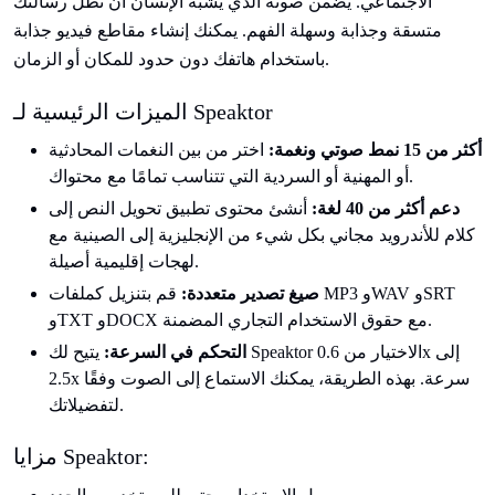
الاجتماعي. يضمن صوته الذي يشبه الإنسان أن تظل رسالتك
متسقة وجذابة وسهلة الفهم. يمكنك إنشاء مقاطع فيديو جذابة
باستخدام هاتفك دون حدود للمكان أو الزمان.
الميزات الرئيسية لـ Speaktor
أكثر من 15 نمط صوتي ونغمة:
اختر من بين النغمات المحادثية
أو المهنية أو السردية التي تتناسب تمامًا مع محتواك.
دعم أكثر من 40 لغة:
أنشئ محتوى تطبيق تحويل النص إلى
كلام للأندرويد مجاني بكل شيء من الإنجليزية إلى الصينية مع
لهجات إقليمية أصيلة.
صيغ تصدير متعددة:
قم بتنزيل كملفات MP3 وWAV وSRT
وTXT وDOCX مع حقوق الاستخدام التجاري المضمنة.
التحكم في السرعة:
يتيح لك Speaktor الاختيار من 0.6x إلى
2.5x سرعة. بهذه الطريقة، يمكنك الاستماع إلى الصوت وفقًا
لتفضيلاتك.
مزايا Speaktor: