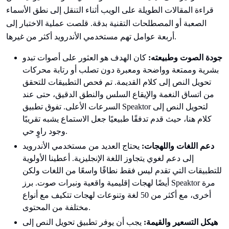
قراءة المقالات الطويلة على الويب أثناء التنقل إلى نطق الأسماء
الصعبة أو المصطلحات التقنية بدقة. قلصت عملية الاختبار إلى
أربعة عوامل تهم مستخدمي الأندرويد أكثر من غيرها.
جودة الصوت وطبيعته:
كان الهدف هو العثور على أصوات تبدو
بشرية وممتعة وواضحة ومعبرة دون تصلب أو رتابة محركات
تحويل النص إلى كلام القديمة. تم فحص التطبيقات للتحقق
من اتساق النغمة والإيقاع السلس والنطق الدقيق، حتى عند
السرعات الأعلى. تفوق تطبيق Speaktor لتحويل النص إلى
كلام هنا، حيث قدم تدفقًا طبيعيًا جعل الاستماع يشبه تقريبًا
وجود راوٍ حي.
دعم اللغات واللهجات:
يحتاج العديد من مستخدمي الأندرويد
إلى دعم لغوي يتجاوز اللغة الإنجليزية. أعطينا الأولوية
للتطبيقات التي تقدم ليس فقط نطاقًا واسعًا من اللغات ولكن
أيضًا لهجات إقليمية واقعية ونبرات صوت. برز Speaktor مرة
أخرى، مع أكثر من 50 لغة وتنوعات لهجات تتكيف مع أنواع
مختلفة من المحتوى.
هيكل التسعير والقيمة:
يجب أن يوفر تطبيق تحويل النص إلى