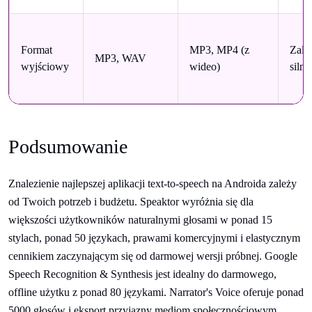
Format
MP3, MP4 (z
Zale
MP3, WAV
wyjściowy
wideo)
siln
Podsumowanie
Znalezienie najlepszej aplikacji text-to-speech na Androida zależy
od Twoich potrzeb i budżetu. Speaktor wyróżnia się dla
większości użytkowników naturalnymi głosami w ponad 15
stylach, ponad 50 językach, prawami komercyjnymi i elastycznym
cennikiem zaczynającym się od darmowej wersji próbnej. Google
Speech Recognition & Synthesis jest idealny do darmowego,
offline użytku z ponad 80 językami. Narrator's Voice oferuje ponad
5000 głosów i eksport przyjazny mediom społecznościowym,