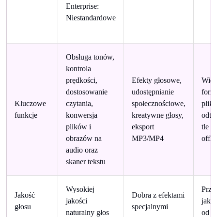
Enterprise:
Niestandardowe
Obsługa tonów,
kontrola
prędkości,
Efekty głosowe,
Wiel
dostosowanie
udostępnianie
form
Kluczowe
czytania,
społecznościowe,
plik
funkcje
konwersja
kreatywne głosy,
odtw
plików i
eksport
tle i 
obrazów na
MP3/MP4
offli
audio oraz
skaner tekstu
Wysokiej
Przy
Jakość
Dobra z efektami
jakości
jakoś
głosu
specjalnymi
naturalny głos
od s