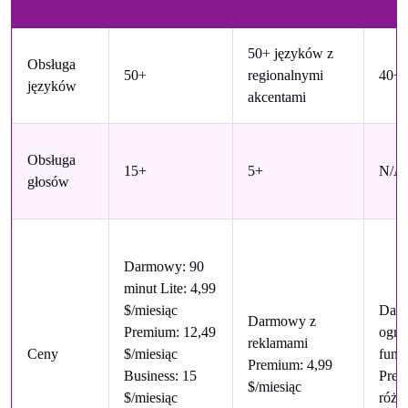
50+ języków z
Obsługa
50+
regionalnymi
40+ 
języków
akcentami
Obsługa
15+
5+
N/A
głosów
Darmowy: 90
minut Lite: 4,99
$/miesiąc
Dar
Darmowy z
Premium: 12,49
ogra
reklamami
Ceny
$/miesiąc
funk
Premium: 4,99
Business: 15
Pre
$/miesiąc
$/miesiąc
różn