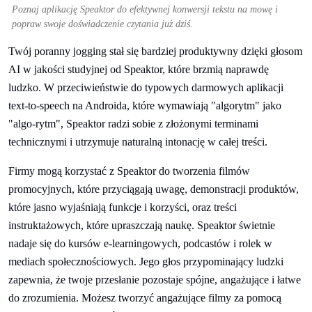
Poznaj aplikację Speaktor do efektywnej konwersji tekstu na mowę i
popraw swoje doświadczenie czytania już dziś.
Twój poranny jogging stał się bardziej produktywny dzięki głosom
AI w jakości studyjnej od Speaktor, które brzmią naprawdę
ludzko. W przeciwieństwie do typowych darmowych aplikacji
text-to-speech na Androida, które wymawiają "algorytm" jako
"algo-rytm", Speaktor radzi sobie z złożonymi terminami
technicznymi i utrzymuje naturalną intonację w całej treści.
​​Firmy mogą korzystać z Speaktor do tworzenia filmów
promocyjnych, które przyciągają uwagę, demonstracji produktów,
które jasno wyjaśniają funkcje i korzyści, oraz treści
instruktażowych, które upraszczają naukę. Speaktor świetnie
nadaje się do kursów e-learningowych, podcastów i rolek w
mediach społecznościowych. Jego głos przypominający ludzki
zapewnia, że twoje przesłanie pozostaje spójne, angażujące i łatwe
do zrozumienia. Możesz tworzyć angażujące filmy za pomocą