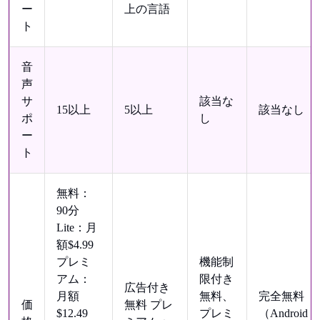
ー
上の言語
ト
音
声
サ
該当な
15以上
5以上
該当なし
ポ
し
ー
ト
無料：
90分
Lite：月
額$4.99
プレミ
機能制
アム：
限付き
広告付き
月額
無料、
完全無料
価
無料 プレ
$12.49
プレミ
（Android