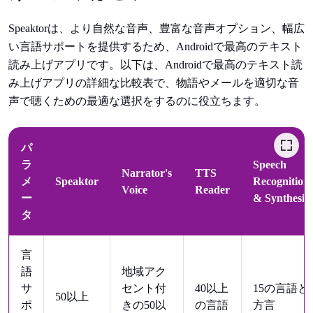
Speaktorは、より自然な音声、豊富な音声オプション、幅広
い言語サポートを提供するため、Androidで最高のテキスト
読み上げアプリです。以下は、Androidで最高のテキスト読
み上げアプリの詳細な比較表で、物語やメールを適切な音
声で聴くための最適な選択をするのに役立ちます。
パ
ラ
Speech
Narrator's
TTS
メ
Speaktor
Recognition
Voice
Reader
ー
& Synthesis
タ
言
語
地域アク
サ
セント付
40以上
15の言語と
50以上
ポ
きの50以
の言語
方言