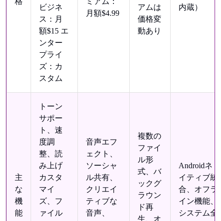
格
ミアム：
ビジネ
アムは
内蔵）
月額$4.99
ス：月
価格変
額$15 エ
動あり
ンター
プライ
ズ：カ
スタム
トーン
サポー
ト、速
複数の
度調
音声エフ
ファイ
整、読
ェクト、
ル形
み上げ
ソーシャ
Androidネ
式、バ
主
カスタ
ル共有、
イティブ統
ックグ
な
マイ
クリエイ
合、オフラ
ラウン
機
ズ、フ
ティブな
イン機能、
ド再
能
ァイル
音声、
システム全
生、オ