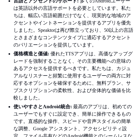
言語とアクセントのサポート:
多くのAndroidユーザー
は英語以外の言語サポートを必要としています。私た
ちは、幅広い言語範囲だけでなく、現実的な地域のア
クセントやイントネーションを提供するアプリを優先
しました。Speaktorは再び際立っており、50以上の言語
とさまざまなコンテンツタイプに適応するアクセント
のバリエーションを提供しています。
価格構造と価値:
優れたTTSアプリは、高価なアップグ
レードを強制することなく、その主要機能への意味の
あるアクセスを提供するべきです。私たちは、カジュ
アルなリスナーと頻繁に使用するユーザーの両方に対
応するオプションを確保するために、無料プラン、サ
ブスクリプションの柔軟性、および全体的な価値を比
較しました。
使いやすさとAndroid統合:
最高のアプリは、初めての
ユーザーでもすぐに設定でき、簡単に操作できるもの
です。直感的な操作、スピードや音声スタイルの簡単
な調整、Google アシスタント、アクセシビリティ設
定、ファイル共有などのAndroid機能とのシームレスな