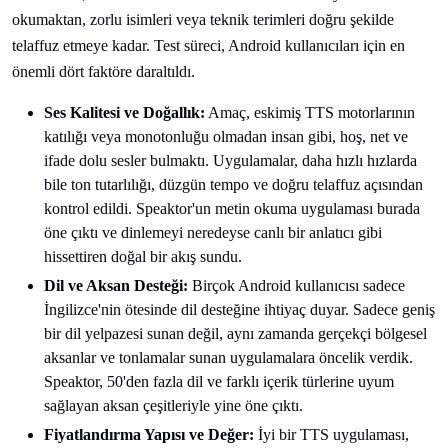
okumaktan, zorlu isimleri veya teknik terimleri doğru şekilde
telaffuz etmeye kadar. Test süreci, Android kullanıcıları için en
önemli dört faktöre daraltıldı.
Ses Kalitesi ve Doğallık:
Amaç, eskimiş TTS motorlarının
katılığı veya monotonluğu olmadan insan gibi, hoş, net ve
ifade dolu sesler bulmaktı. Uygulamalar, daha hızlı hızlarda
bile ton tutarlılığı, düzgün tempo ve doğru telaffuz açısından
kontrol edildi. Speaktor'un metin okuma uygulaması burada
öne çıktı ve dinlemeyi neredeyse canlı bir anlatıcı gibi
hissettiren doğal bir akış sundu.
Dil ve Aksan Desteği:
Birçok Android kullanıcısı sadece
İngilizce'nin ötesinde dil desteğine ihtiyaç duyar. Sadece geniş
bir dil yelpazesi sunan değil, aynı zamanda gerçekçi bölgesel
aksanlar ve tonlamalar sunan uygulamalara öncelik verdik.
Speaktor, 50'den fazla dil ve farklı içerik türlerine uyum
sağlayan aksan çeşitleriyle yine öne çıktı.
Fiyatlandırma Yapısı ve Değer:
İyi bir TTS uygulaması,