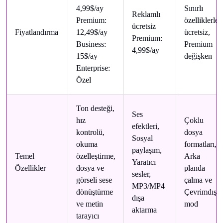
4,99$/ay
Sınırlı
Reklamlı
Premium:
özelliklerle
ücretsiz
Fiyatlandırma
12,49$/ay
ücretsiz,
Premium:
Business:
Premium
4,99$/ay
15$/ay
değişken
Enterprise:
Özel
Ton desteği,
Ses
hız
Çoklu
efektleri,
kontrolü,
dosya
Sosyal
okuma
formatları,
paylaşım,
Temel
özelleştirme,
Arka
Yaratıcı
Özellikler
dosya ve
planda
sesler,
görseli sese
çalma ve
MP3/MP4
dönüştürme
Çevrimdışı
dışa
ve metin
mod
aktarma
tarayıcı