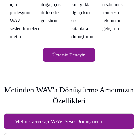
doğal, çok
kolaylıkla
cezbetmek
için
iç
dilli sesle
ilgi çekici
için sesli
profesyonel
pr
geliştirin.
sesli
reklamlar
WAV
W
kitaplara
geliştirin.
seslendirmeleri
se
dönüştürün.
üretin.
ür
Ücretsiz Deneyin
Metinden WAV'a Dönüştürme Aracımızın
Özellikleri
1
.
Metni Gerçekçi WAV Sese Dönüştürün