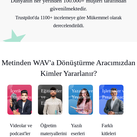
Dünyanın her yerinden 100.000+ müşteri tarafından
güvenilmektedir.
Trustpilot'da 1100+ incelemeye göre Mükemmel olarak
derecelendirildi.
Metinden WAV'a Dönüştürme Aracımızdan
Kimler Yararlanır?
 ve
İçerik
Eğitimciler
Yazarlar ve
İşletmeler ve
İç
ılar
Oluşturucular
ve
Yayıncılar
Pazarlamacılar
Ol
Eğitmenler
Öğretim
Yazılı
Farklı
Videolar ve
Vi
materyallerini
eserleri
kitleleri
podcast'ler
po