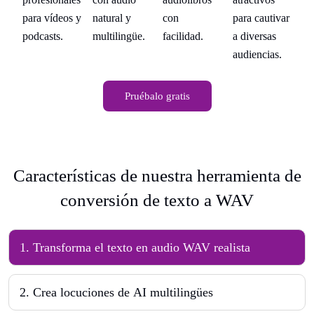
var
natural y
con
para cautivar
para vídeos y
pa
multilingüe.
facilidad.
a diversas
podcasts.
po
.
audiencias.
Pruébalo gratis
Características de nuestra herramienta de
conversión de texto a WAV
1
.
Transforma el texto en audio WAV realista
2
.
Crea locuciones de AI multilingües