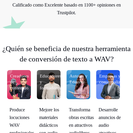
Calificado como Excelente basado en 1100+ opiniones en
Trustpilot.
¿Quién se beneficia de nuestra herramienta
de conversión de texto a WAV?
y
Creadores
Educadores
Autores y
Empresas y
Cr
izadores
de
y
Editores
comercializadores
d
contenido
formadores
co
Mejore los
Transforma
Desarrolle
Produce
Pr
de
materiales
obras escritas
anuncios de
locuciones
lo
didácticos
en atractivos
audio
WAV
W
con audio
audiolibros
atractivos
profesionales
pr