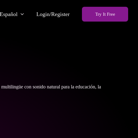
Español
Login/Register
Try It Free
 multilingüe con sonido natural para la educación, la