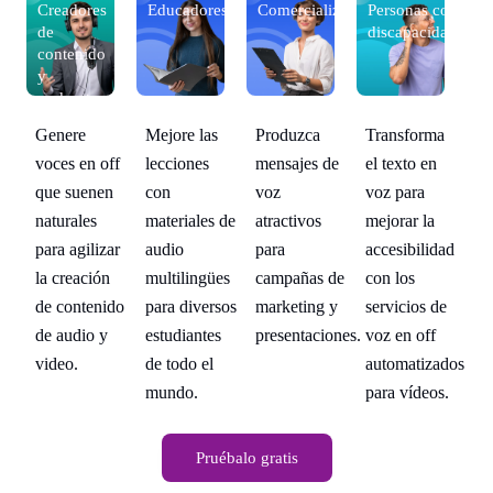
con
Creadores
Educadores
Comercializadores
Personas con
Cr
dades
de
discapacidades
d
contenido
co
y
y
podcasters
po
a
Genere
Mejore las
Produzca
Transforma
Ge
voces en off
lecciones
mensajes de
el texto en
vo
que suenen
con
voz
voz para
qu
naturales
materiales de
atractivos
mejorar la
na
dad
para agilizar
audio
para
accesibilidad
pa
la creación
multilingües
campañas de
con los
la
e
de contenido
para diversos
marketing y
servicios de
de
de audio y
estudiantes
presentaciones.
voz en off
de
ados
video.
de todo el
automatizados
vi
s.
mundo.
para vídeos.
Pruébalo gratis