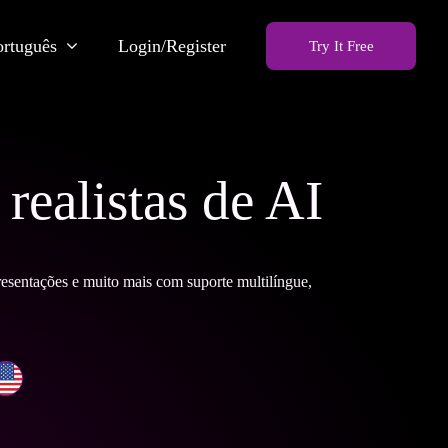
ortuguês
Login/Register
Try It Free
realistas de AI
resentações e muito mais com suporte multilíngue,