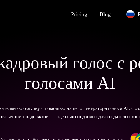
Pricing
Blog
акадровый голос с 
голосами AI
зительную озвучку с помощью нашего генератора голоса AI. Соз
гоязычной поддержкой — идеально подходит для создателей конт
йте озвучку на 50+ языках с качеством нативного уровня