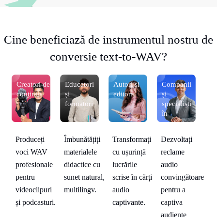
Cine beneficiază de instrumentul nostru de
conversie text-to-WAV?
Creatori de
Educatori
Autori și
Companii
Cr
conținut
și
editori
și
co
formatori
specialiști
în
marketing
oare
Îmbunătățiți
Transformați
Dezvoltați
Produceți
Pr
materialele
cu ușurință
reclame
voci WAV
v
didactice cu
lucrările
audio
profesionale
pr
sunet natural,
scrise în cărți
convingătoare
pentru
pe
multilingv.
audio
pentru a
videoclipuri
vi
captivante.
captiva
și podcasturi.
și
audiențe