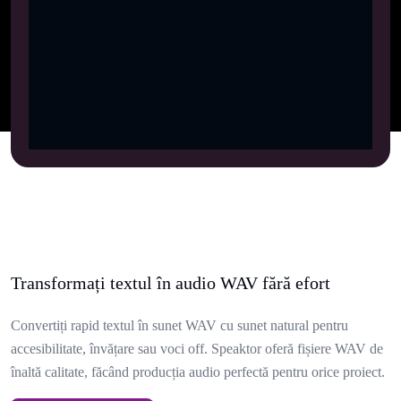
Transformați textul în audio WAV fără efort
Convertiți rapid textul în sunet WAV cu sunet natural pentru
accesibilitate, învățare sau voci off. Speaktor oferă fișiere WAV de
înaltă calitate, făcând producția audio perfectă pentru orice proiect.