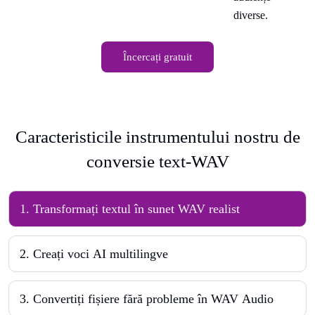
diverse.
Încercați gratuit
Caracteristicile instrumentului nostru de
conversie text-WAV
1
.
Transformați textul în sunet WAV realist
2
.
Creați voci AI multilingve
3
.
Convertiți fișiere fără probleme în WAV Audio