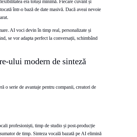
flexibilitatea era totuși minimă. Fiecare cuvânt și
i stocată într-o bază de date masivă. Dacă aveai nevoie
arat.
are. AI voci devin în timp real, personalizate și
nd, se vor adapta perfect la conversații, schimbând
are-ului modern de sinteză
ră o serie de avantaje pentru companii, creatori de
ocali profesioniști, timp de studio și post-producție
consumator de timp. Sinteza vocală bazată pe AI elimină