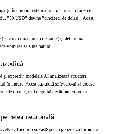
 împărțit în componente mai mici, cum ar fi foneme
mplu, "50 USD" devine "cincizeci de dolari". Acest
 (cele mai mici unități de sunet) și determină
ace vorbirea să sune natural.
rozodică
id și expresiv, modelele AI analizează structura
tul în intrare. Acest pas ajută software-ul să creeze
 cu cele umane, mai degrabă decât monotone sau
 pe rețea neuronală
WaveNet, Tacotron și FastSpeech generează forme de