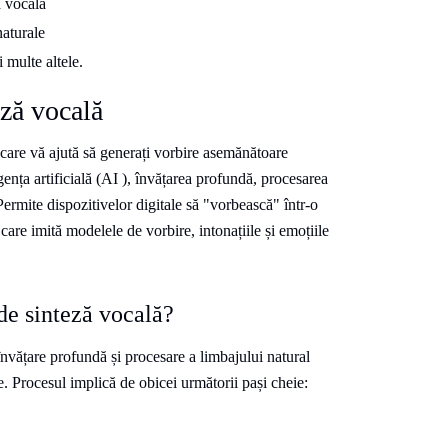
ă vocală
naturale
 multe altele.
eză vocală
care vă ajută să generați vorbire asemănătoare
ența artificială (AI ), învățarea profundă, procesarea
ermite dispozitivelor digitale să "vorbească" într-o
care imită modelele de vorbire, intonațiile și emoțiile
de sinteză vocală?
învățare profundă și procesare a limbajului natural
e. Procesul implică de obicei următorii pași cheie: