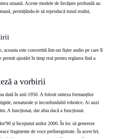
birea umană. Aceste modele de învățare profundă au
umană, permițându-le să reproducă tonul realist,
irii
aceasta este convertită într-un fișier audio pe care îl
 permit ajustări în timp real pentru reglarea fină a
eză a vorbirii
a dată în anii 1950. A folosit sinteza formanților
rigide, nenaturale și inconfundabil robotice. Ai auzi
tm. A funcționat, dar abia dacă a funcționat.
ilor'90 și începutul anilor 2000. În loc să genereze
brace fragmente de voce preînregistrate. În acest fel,