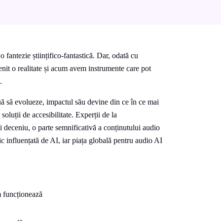
fantezie științifico-fantastică. Dar, odată cu
enit o realitate și acum avem instrumente care pot
.
ă să evolueze, impactul său devine din ce în ce mai
 soluții de accesibilitate. Experții de la
i deceniu, o parte semnificativă a conținutului audio
c influențată de AI, iar piața globală pentru audio AI
m funcționează