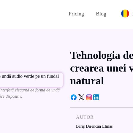
Pricing
Blog
Tehnologia de
crearea unei 
natural
interfață elegantă de formă de undă
ce dispozitiv.
AUTOR
Barış Direncan Elmas