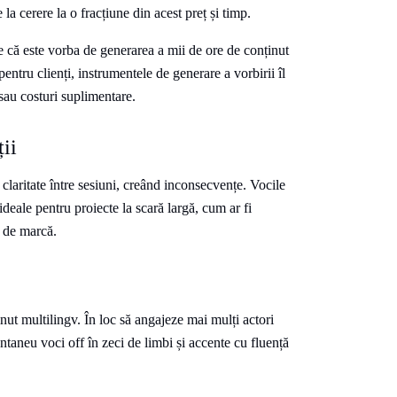
la cerere la o fracțiune din acest preț și timp.
ie că este vorba de generarea a mii de ore de conținut
pentru clienți, instrumentele de generare a vorbirii îl
 sau costuri suplimentare.
ții
 claritate între sesiuni, creând inconsecvențe. Vocile
deale pentru proiecte la scară largă, cum ar fi
e de marcă.
nut multilingv. În loc să angajeze mai mulți actori
antaneu voci off în zeci de limbi și accente cu fluență