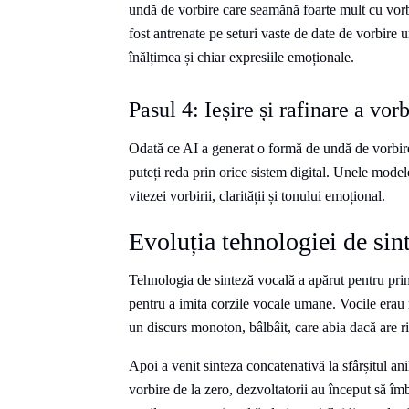
undă de vorbire care seamănă foarte mult cu vor
fost antrenate pe seturi vaste de date de vorbire 
înălțimea și chiar expresiile emoționale.
Pasul 4: Ieșire și rafinare a vorb
Odată ce AI a generat o formă de undă de vorbire, 
puteți reda prin orice sistem digital. Unele modele
vitezei vorbirii, clarității și tonului emoțional.
Evoluția tehnologiei de sint
Tehnologia de sinteză vocală a apărut pentru prim
pentru a imita corzile vocale umane. Vocile erau 
un discurs monoton, bâlbâit, care abia dacă are ri
Apoi a venit sinteza concatenativă la sfârșitul an
vorbire de la zero, dezvoltatorii au început să îm