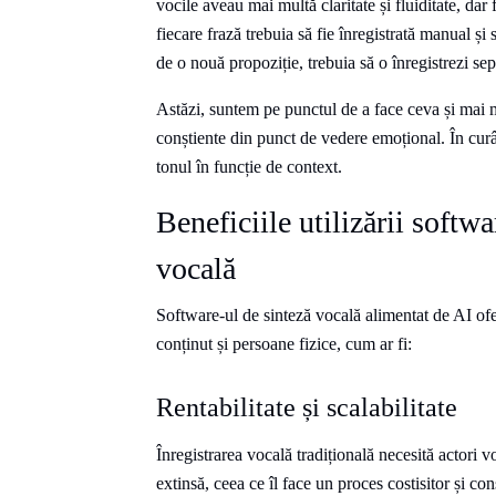
vocile aveau mai multă claritate și fluiditate, dar 
fiecare frază trebuia să fie înregistrată manual ș
de o nouă propoziție, trebuia să o înregistrezi sep
Astăzi, suntem pe punctul de a face ceva și mai m
conștiente din punct de vedere emoțional. În curâ
tonul în funcție de context.
Beneficiile utilizării softw
vocală
Software-ul de sinteză vocală alimentat de AI ofe
conținut și persoane fizice, cum ar fi:
Rentabilitate și scalabilitate
Înregistrarea vocală tradițională necesită actori v
extinsă, ceea ce îl face un proces costisitor și 