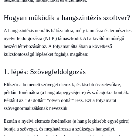
beszédmintákat, intonációkat és érzelmeket.
Hogyan működik a hangszintézis szoftver?
A hangszintézis neurális hálózatokra, mély tanulásra és természetes
nyelvi feldolgozásra (NLP ) támaszkodik AI a kiváló minőségű
beszéd létrehozásához. A folyamat általában a következő
kulcsfontosságú lépéseket foglalja magában:
1. lépés: Szövegfeldolgozás
Először a bemeneti szöveget elemzik, és kisebb összetevőkre,
például fonémákra (a hang alapegységeire) és szótagokra bontják.
Például az "50 dollár" "ötven dollár" lesz. Ezt a folyamatot
szövegnormalizálásnak nevezzük.
Ezután a nyelvi elemzés fonémákra (a hang legkisebb egységeire)
bontja a szöveget, és meghatározza a szükséges hangsúlyt,