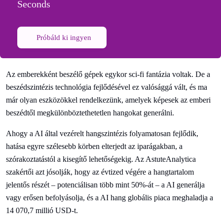
Seconds
Próbáld ki ingyen
Az emberekként beszélő gépek egykor sci-fi fantázia voltak. De a
beszédszintézis technológia fejlődésével ez valósággá vált, és ma
már olyan eszközökkel rendelkezünk, amelyek képesek az emberi
beszédtől megkülönböztethetetlen hangokat generálni.
Ahogy a AI által vezérelt hangszintézis folyamatosan fejlődik,
hatása egyre szélesebb körben elterjedt az iparágakban, a
szórakoztatástól a kisegítő lehetőségekig. Az AstuteAnalytica
szakértői azt jósolják, hogy az évtized végére a hangtartalom
jelentős részét – potenciálisan több mint 50%-át – a AI generálja
vagy erősen befolyásolja, és a AI hang globális piaca meghaladja a
14 070,7 millió USD-t.