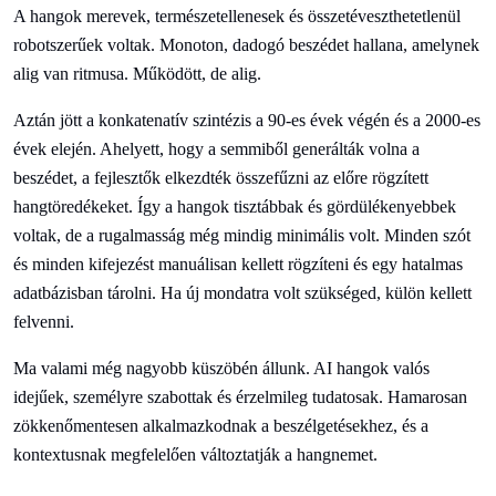
A hangok merevek, természetellenesek és összetéveszthetetlenül
robotszerűek voltak. Monoton, dadogó beszédet hallana, amelynek
alig van ritmusa. Működött, de alig.
Aztán jött a konkatenatív szintézis a 90-es évek végén és a 2000-es
évek elején. Ahelyett, hogy a semmiből generálták volna a
beszédet, a fejlesztők elkezdték összefűzni az előre rögzített
hangtöredékeket. Így a hangok tisztábbak és gördülékenyebbek
voltak, de a rugalmasság még mindig minimális volt. Minden szót
és minden kifejezést manuálisan kellett rögzíteni és egy hatalmas
adatbázisban tárolni. Ha új mondatra volt szükséged, külön kellett
felvenni.
Ma valami még nagyobb küszöbén állunk. AI hangok valós
idejűek, személyre szabottak és érzelmileg tudatosak. Hamarosan
zökkenőmentesen alkalmazkodnak a beszélgetésekhez, és a
kontextusnak megfelelően változtatják a hangnemet.