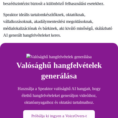
beszédszintézist biztosít a különböző felhasználási esetekhez.
Speaktor ideális tartalomkészítőknek, oktatóknak,
vállalkozásoknak, akadálymentesítési megoldásoknak,
médialokalizációnak és bárkinek, aki kiváló minőségű, skálázható
AI generált hangfelvételeket keres.
Valósághű hangfelvételek
generálása
Használja a Speaktor valósághű AI hangjait, hogy
élethű hangfelvételeket generáljon videóihoz,
oktatóanyagaihoz és oktatási tartalmaihoz.
Próbálja ki ingyen a VoiceOvers-t