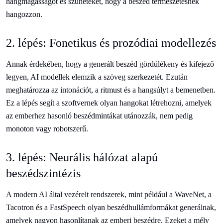
hangmagasságot és szüneteket, hogy a beszéd természetesnek
hangozzon.
2. lépés: Fonetikus és prozódiai modellezés
Annak érdekében, hogy a generált beszéd gördülékeny és kifejező
legyen, AI modellek elemzik a szöveg szerkezetét. Ezután
meghatározza az intonációt, a ritmust és a hangsúlyt a bemenetben.
Ez a lépés segít a szoftvernek olyan hangokat létrehozni, amelyek
az emberhez hasonló beszédmintákat utánozzák, nem pedig
monoton vagy robotszerű.
3. lépés: Neurális hálózat alapú
beszédszintézis
A modern AI által vezérelt rendszerek, mint például a WaveNet, a
Tacotron és a FastSpeech olyan beszédhullámformákat generálnak,
amelyek nagyon hasonlítanak az emberi beszédre. Ezeket a mély