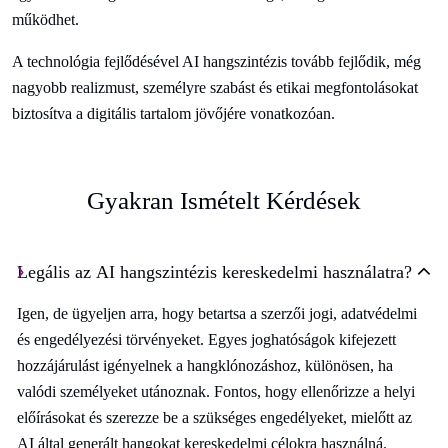
működhet.
A technológia fejlődésével AI hangszintézis tovább fejlődik, még
nagyobb realizmust, személyre szabást és etikai megfontolásokat
biztosítva a digitális tartalom jövőjére vonatkozóan.
Gyakran Ismételt Kérdések
Legális az AI hangszintézis kereskedelmi használatra?
Igen, de ügyeljen arra, hogy betartsa a szerzői jogi, adatvédelmi
és engedélyezési törvényeket. Egyes joghatóságok kifejezett
hozzájárulást igényelnek a hangklónozáshoz, különösen, ha
valódi személyeket utánoznak. Fontos, hogy ellenőrizze a helyi
előírásokat és szerezze be a szükséges engedélyeket, mielőtt az
AI által generált hangokat kereskedelmi célokra használná.