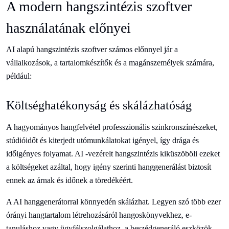
A modern hangszintézis szoftver
használatának előnyei
AI alapú hangszintézis szoftver számos előnnyel jár a
vállalkozások, a tartalomkészítők és a magánszemélyek számára,
például:
Költséghatékonyság és skálázhatóság
A hagyományos hangfelvétel professzionális szinkronszínészeket,
stúdióidőt és kiterjedt utómunkálatokat igényel, így drága és
időigényes folyamat. AI -vezérelt hangszintézis kiküszöböli ezeket
a költségeket azáltal, hogy igény szerinti hanggenerálást biztosít
ennek az árnak és időnek a töredékéért.
A AI hanggenerátorral könnyedén skálázhat. Legyen szó több ezer
órányi hangtartalom létrehozásáról hangoskönyvekhez, e-
tanuláshoz vagy ügyfélszolgálathoz, a beszédgeneráló eszközök