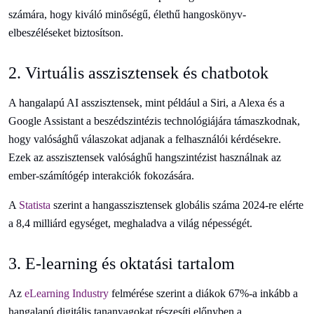
számára, hogy kiváló minőségű, élethű hangoskönyv-
elbeszéléseket biztosítson.
2. Virtuális asszisztensek és chatbotok
A hangalapú AI asszisztensek, mint például a Siri, a Alexa és a
Google Assistant a beszédszintézis technológiájára támaszkodnak,
hogy valósághű válaszokat adjanak a felhasználói kérdésekre.
Ezek az asszisztensek valósághű hangszintézist használnak az
ember-számítógép interakciók fokozására.
A
Statista
szerint a hangasszisztensek globális száma 2024-re elérte
a 8,4 milliárd egységet, meghaladva a világ népességét.
3. E-learning és oktatási tartalom
Az
eLearning Industry
felmérése szerint a diákok 67%-a inkább a
hangalapú digitális tananyagokat részesíti előnyben a