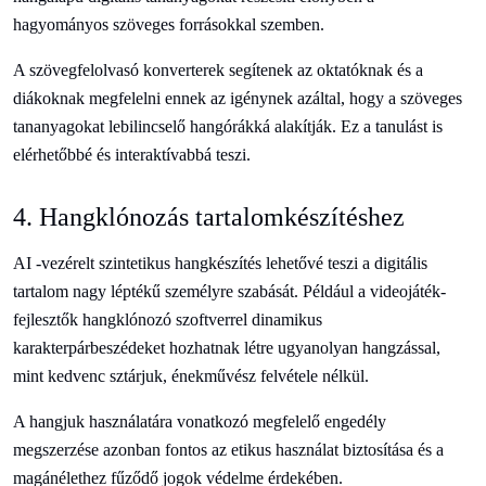
hagyományos szöveges forrásokkal szemben.
A szövegfelolvasó konverterek segítenek az oktatóknak és a
diákoknak megfelelni ennek az igénynek azáltal, hogy a szöveges
tananyagokat lebilincselő hangórákká alakítják. Ez a tanulást is
elérhetőbbé és interaktívabbá teszi.
4. Hangklónozás tartalomkészítéshez
AI -vezérelt szintetikus hangkészítés lehetővé teszi a digitális
tartalom nagy léptékű személyre szabását. Például a videojáték-
fejlesztők hangklónozó szoftverrel dinamikus
karakterpárbeszédeket hozhatnak létre ugyanolyan hangzással,
mint kedvenc sztárjuk, énekművész felvétele nélkül.
A hangjuk használatára vonatkozó megfelelő engedély
megszerzése azonban fontos az etikus használat biztosítása és a
magánélethez fűződő jogok védelme érdekében.