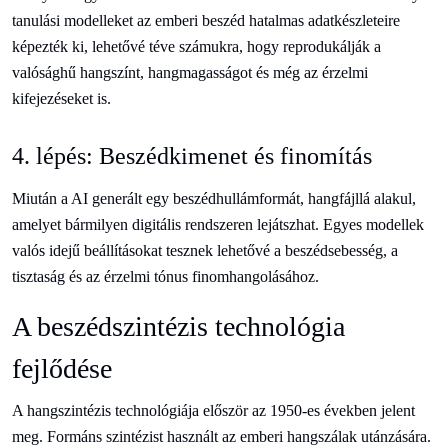
tanulási modelleket az emberi beszéd hatalmas adatkészleteire
képezték ki, lehetővé téve számukra, hogy reprodukálják a
valósághű hangszínt, hangmagasságot és még az érzelmi
kifejezéseket is.
4. lépés: Beszédkimenet és finomítás
Miután a AI generált egy beszédhullámformát, hangfájllá alakul,
amelyet bármilyen digitális rendszeren lejátszhat. Egyes modellek
valós idejű beállításokat tesznek lehetővé a beszédsebesség, a
tisztaság és az érzelmi tónus finomhangolásához.
A beszédszintézis technológia
fejlődése
A hangszintézis technológiája először az 1950-es években jelent
meg. Formáns szintézist használt az emberi hangszálak utánzására.