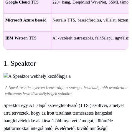
Google Cloud TTS
220+ hang, DeepMind WaveNet, SSML támoga
Microsoft Azure beszéd
Neurális TTS, beszédfordítás, vállalati biztonsá
IBM Watson TTS
AI -vezérelt testreszabás, felhőalapú, ügyfélszol
1. Speaktor
A Speaktor 50+ nyelven konvertálja a szöveget beszéddé, több avatárral a
változatos beszélőszemélyiségek számára.
Speaktor egy AI -alapú szövegfelolvasó (TTS ) szoftver, amelyet
arra terveztek, hogy az írott tartalmat természetes hangzású
hangfelvételekké alakítsa. Több nyelvet támogat, különféle
platformokkal integrálható, és elérhető, kiváló minőségű