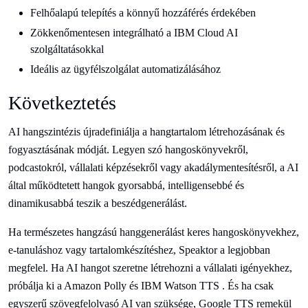
Felhőalapú telepítés a könnyű hozzáférés érdekében
Zökkenőmentesen integrálható a IBM Cloud AI
szolgáltatásokkal
Ideális az ügyfélszolgálat automatizálásához
Következtetés
AI hangszintézis újradefiniálja a hangtartalom létrehozásának és
fogyasztásának módját. Legyen szó hangoskönyvekről,
podcastokról, vállalati képzésekről vagy akadálymentesítésről, a AI
által működtetett hangok gyorsabbá, intelligensebbé és
dinamikusabbá teszik a beszédgenerálást.
Ha természetes hangzású hanggenerálást keres hangoskönyvekhez,
e-tanuláshoz vagy tartalomkészítéshez, Speaktor a legjobban
megfelel. Ha AI hangot szeretne létrehozni a vállalati igényekhez,
próbálja ki a Amazon Polly és IBM Watson TTS . És ha csak
egyszerű szövegfelolvasó AI van szüksége, Google TTS remekül