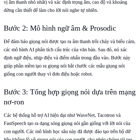
vị âm thanh nhỏ nhất) và xác định trọng âm, cao độ và khoảng
dừng cần thiết để làm cho lời nói nghe tự nhiên.
Bước 2: Mô hình ngữ âm & Prosodic
Để đảm bảo giọng nói được tạo ra âm thanh trôi chảy và biểu cảm,
các mô hình AI phân tích cấu trúc của văn bản. Sau đó, nó xác
định ngữ điệu, nhịp điệu và điểm nhấn trong đầu vào. Bước này
giúp phần mềm tạo ra giọng nói bắt chước các mẫu giọng nói
giống con người thay vì đơn điệu hoặc robot.
Bước 3: Tổng hợp giọng nói dựa trên mạng
nơ-ron
Các hệ thống hỗ trợ AI hiện đại như WaveNet, Tacotron và
FastSpeech tạo ra dạng sóng giọng nói gần giống với lời nói của
con người. Các mô hình học sâu này đã được đào tạo trên bộ dữ
liệu khổng lồ về giọng nói của con người, cho phép chúng tái tạo