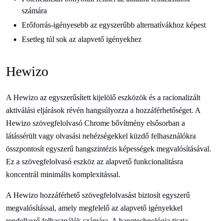
számára
Erőforrás-igényesebb az egyszerűbb alternatívákhoz képest
Esetleg túl sok az alapvető igényekhez
Hewizo
A Hewizo az egyszerűsített kijelölő eszközök és a racionalizált
aktiválási eljárások révén hangsúlyozza a hozzáférhetőséget. A
Hewizo szövegfelolvasó Chrome bővítmény elsősorban a
látássérült vagy olvasási nehézségekkel küzdő felhasználókra
összpontosít egyszerű hangszintézis képességek megvalósításával.
Ez a szövegfelolvasó eszköz az alapvető funkcionalitásra
koncentrál minimális komplexitással.
A Hewizo hozzáférhető szövegfelolvasást biztosít egyszerű
megvalósítással, amely megfelelő az alapvető igényekkel
rendelkező felhasználók számára. A hangtechnológia tiszta