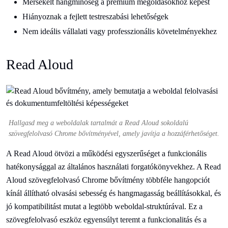
Mérsékelt hangminőség a prémium megoldásokhoz képest
Hiányoznak a fejlett testreszabási lehetőségek
Nem ideális vállalati vagy professzionális követelményekhez
Read Aloud
Hallgasd meg a weboldalak tartalmát a Read Aloud sokoldalú
szövegfelolvasó Chrome bővítményével, amely javítja a hozzáférhetőséget.
A Read Aloud ötvözi a működési egyszerűséget a funkcionális
hatékonysággal az általános használati forgatókönyvekhez. A Read
Aloud szövegfelolvasó Chrome bővítmény többféle hangopciót
kínál állítható olvasási sebesség és hangmagasság beállításokkal, és
jó kompatibilitást mutat a legtöbb weboldal-struktúrával. Ez a
szövegfelolvasó eszköz egyensúlyt teremt a funkcionalitás és a