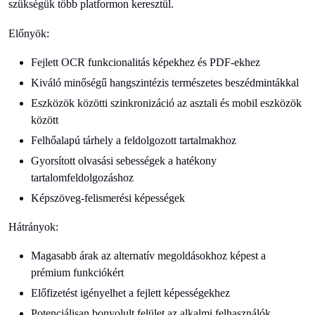
szükségük több platformon keresztül.
Előnyök:
Fejlett OCR funkcionalitás képekhez és PDF-ekhez
Kiváló minőségű hangszintézis természetes beszédmintákkal
Eszközök közötti szinkronizáció az asztali és mobil eszközök
között
Felhőalapú tárhely a feldolgozott tartalmakhoz
Gyorsított olvasási sebességek a hatékony
tartalomfeldolgozáshoz
Képszöveg-felismerési képességek
Hátrányok:
Magasabb árak az alternatív megoldásokhoz képest a
prémium funkciókért
Előfizetést igényelhet a fejlett képességekhez
Potenciálisan bonyolult felület az alkalmi felhasználók