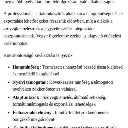
meg a többnyelvű tartalom feldolgozására való alkalmasságot.
A professzionális tartalomkészítők általában a hangminőséget és az
exportálási lehetőségeket részesítik előnyben, míg a diákok a
szövegkiemelésre és a jegyzetkészítési integrációra
összpontosítanak. Vegye figyelembe ezeket az alapvető értékelési
kritériumokat:
Kulcsfontosságú kiválasztási tényezők
Hangminőség
: Természetes hangzású beszéd tiszta kiejtéssel
és megfelelő hanglejtéssel
Nyelvi támogatás
: Következetes minőség a támogatott
nyelveken zökkenőmentes váltással
Alapfunkciók
: Szövegkiemelés, állítható sebesség,
formátumtámogatás és exportálási lehetőségek
Felhasználói élmény
: Intuitív felület zökkenőmentes
böngésző integrációval
Technikai teljesítmény
: Feldolgozási sebesség, erőforrás-