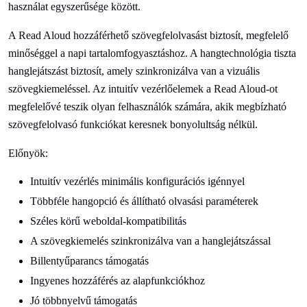
használat egyszerűsége között.
A Read Aloud hozzáférhető szövegfelolvasást biztosít, megfelelő
minőséggel a napi tartalomfogyasztáshoz. A hangtechnológia tiszta
hanglejátszást biztosít, amely szinkronizálva van a vizuális
szövegkiemeléssel. Az intuitív vezérlőelemek a Read Aloud-ot
megfelelővé teszik olyan felhasználók számára, akik megbízható
szövegfelolvasó funkciókat keresnek bonyolultság nélkül.
Előnyök:
Intuitív vezérlés minimális konfigurációs igénnyel
Többféle hangopció és állítható olvasási paraméterek
Széles körű weboldal-kompatibilitás
A szövegkiemelés szinkronizálva van a hanglejátszással
Billentyűparancs támogatás
Ingyenes hozzáférés az alapfunkciókhoz
Jó többnyelvű támogatás