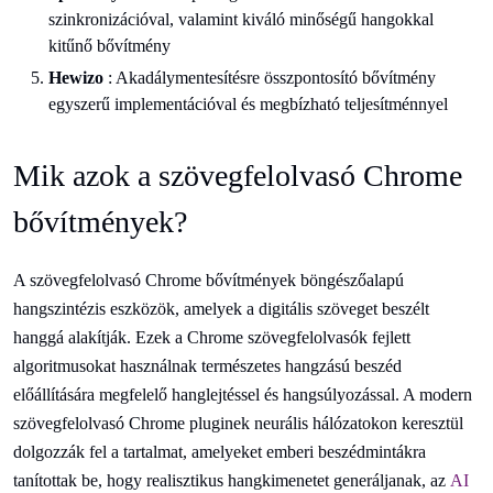
szinkronizációval, valamint kiváló minőségű hangokkal
kitűnő bővítmény
Hewizo
: Akadálymentesítésre összpontosító bővítmény
egyszerű implementációval és megbízható teljesítménnyel
Mik azok a szövegfelolvasó Chrome
bővítmények?
A szövegfelolvasó Chrome bővítmények böngészőalapú
hangszintézis eszközök, amelyek a digitális szöveget beszélt
hanggá alakítják. Ezek a Chrome szövegfelolvasók fejlett
algoritmusokat használnak természetes hangzású beszéd
előállítására megfelelő hanglejtéssel és hangsúlyozással. A modern
szövegfelolvasó Chrome pluginek neurális hálózatokon keresztül
dolgozzák fel a tartalmat, amelyeket emberi beszédmintákra
tanítottak be, hogy realisztikus hangkimenetet generáljanak, az
AI