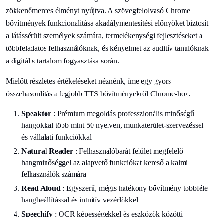
zökkenőmentes élményt nyújtva. A szövegfelolvasó Chrome
bővítmények funkcionalitása akadálymentesítési előnyöket biztosít
a látássérült személyek számára, termelékenységi fejlesztéseket a
többfeladatos felhasználóknak, és kényelmet az auditív tanulóknak
a digitális tartalom fogyasztása során.
Mielőtt részletes értékeléseket néznénk, íme egy gyors
összehasonlítás a legjobb TTS bővítményekről Chrome-hoz:
Speaktor
: Prémium megoldás professzionális minőségű
hangokkal több mint 50 nyelven, munkaterület-szervezéssel
és vállalati funkciókkal
Natural Reader
: Felhasználóbarát felület megfelelő
hangminőséggel az alapvető funkciókat kereső alkalmi
felhasználók számára
Read Aloud
: Egyszerű, mégis hatékony bővítmény többféle
hangbeállítással és intuitív vezérlőkkel
Speechify
: OCR képességekkel és eszközök közötti