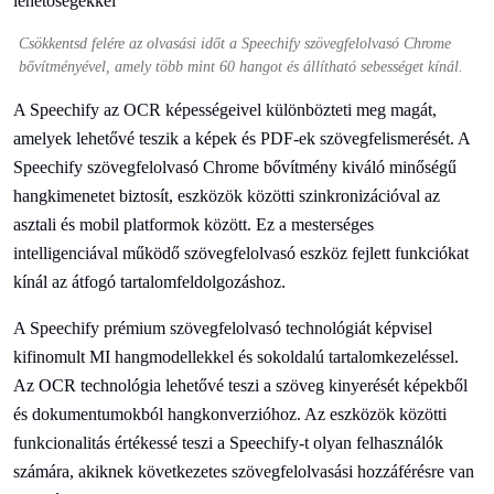
Csökkentsd felére az olvasási időt a Speechify szövegfelolvasó Chrome
bővítményével, amely több mint 60 hangot és állítható sebességet kínál.
A Speechify az OCR képességeivel különbözteti meg magát,
amelyek lehetővé teszik a képek és PDF-ek szövegfelismerését. A
Speechify szövegfelolvasó Chrome bővítmény kiváló minőségű
hangkimenetet biztosít, eszközök közötti szinkronizációval az
asztali és mobil platformok között. Ez a mesterséges
intelligenciával működő szövegfelolvasó eszköz fejlett funkciókat
kínál az átfogó tartalomfeldolgozáshoz.
A Speechify prémium szövegfelolvasó technológiát képvisel
kifinomult MI hangmodellekkel és sokoldalú tartalomkezeléssel.
Az OCR technológia lehetővé teszi a szöveg kinyerését képekből
és dokumentumokból hangkonverzióhoz. Az eszközök közötti
funkcionalitás értékessé teszi a Speechify-t olyan felhasználók
számára, akiknek következetes szövegfelolvasási hozzáférésre van