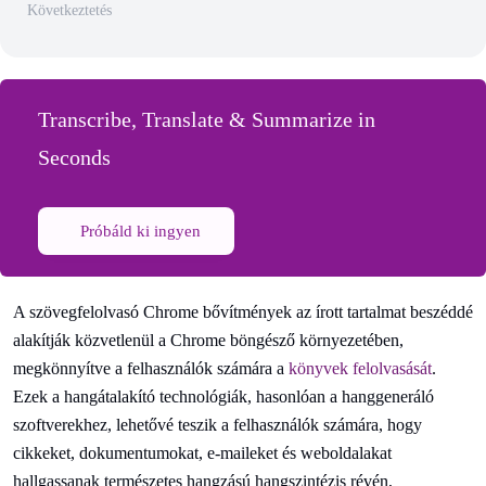
Következtetés
Transcribe, Translate & Summarize in
Seconds
Próbáld ki ingyen
A szövegfelolvasó Chrome bővítmények az írott tartalmat beszéddé
alakítják közvetlenül a Chrome böngésző környezetében,
megkönnyítve a felhasználók számára a
könyvek felolvasását
.
Ezek a hangátalakító technológiák, hasonlóan a hanggeneráló
szoftverekhez, lehetővé teszik a felhasználók számára, hogy
cikkeket, dokumentumokat, e-maileket és weboldalakat
hallgassanak természetes hangzású hangszintézis révén,