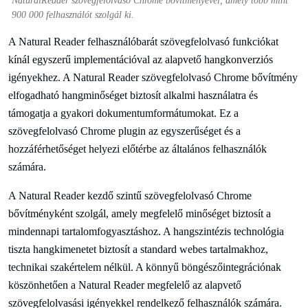
NaturalReader szövegfelolvasó Chrome bővítményével, amely több mint
900 000 felhasználót szolgál ki.
A Natural Reader felhasználóbarát szövegfelolvasó funkciókat
kínál egyszerű implementációval az alapvető hangkonverziós
igényekhez. A Natural Reader szövegfelolvasó Chrome bővítmény
elfogadható hangminőséget biztosít alkalmi használatra és
támogatja a gyakori dokumentumformátumokat. Ez a
szövegfelolvasó Chrome plugin az egyszerűséget és a
hozzáférhetőséget helyezi előtérbe az általános felhasználók
számára.
A Natural Reader kezdő szintű szövegfelolvasó Chrome
bővítményként szolgál, amely megfelelő minőséget biztosít a
mindennapi tartalomfogyasztáshoz. A hangszintézis technológia
tiszta hangkimenetet biztosít a standard webes tartalmakhoz,
technikai szakértelem nélkül. A könnyű böngészőintegrációnak
köszönhetően a Natural Reader megfelelő az alapvető
szövegfelolvasási igényekkel rendelkező felhasználók számára.