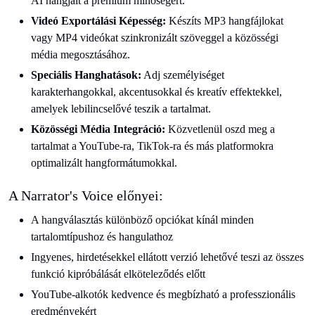
AI hangjait a prémium minőségért.
Videó Exportálási Képesség:
Készíts MP3 hangfájlokat
vagy MP4 videókat szinkronizált szöveggel a közösségi
média megosztásához.
Speciális Hanghatások:
Adj személyiséget
karakterhangokkal, akcentusokkal és kreatív effektekkel,
amelyek lebilincselővé teszik a tartalmat.
Közösségi Média Integráció:
Közvetlenül oszd meg a
tartalmat a YouTube-ra, TikTok-ra és más platformokra
optimalizált hangformátumokkal.
A Narrator's Voice előnyei:
A hangválasztás különböző opciókat kínál minden
tartalomtípushoz és hangulathoz
Ingyenes, hirdetésekkel ellátott verzió lehetővé teszi az összes
funkció kipróbálását elköteleződés előtt
YouTube-alkotók kedvence és megbízható a professzionális
eredményekért