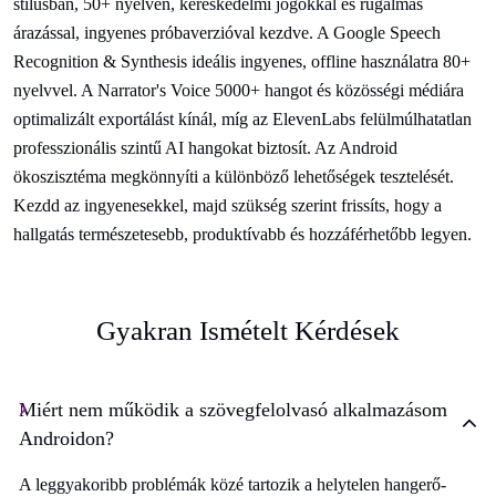
stílusban, 50+ nyelven, kereskedelmi jogokkal és rugalmas
árazással, ingyenes próbaverzióval kezdve. A Google Speech
Recognition & Synthesis ideális ingyenes, offline használatra 80+
nyelvvel. A Narrator's Voice 5000+ hangot és közösségi médiára
optimalizált exportálást kínál, míg az ElevenLabs felülmúlhatatlan
professzionális szintű AI hangokat biztosít. Az Android
ökoszisztéma megkönnyíti a különböző lehetőségek tesztelését.
Kezdd az ingyenesekkel, majd szükség szerint frissíts, hogy a
hallgatás természetesebb, produktívabb és hozzáférhetőbb legyen.
Gyakran Ismételt Kérdések
Miért nem működik a szövegfelolvasó alkalmazásom
Androidon?
A leggyakoribb problémák közé tartozik a helytelen hangerő-