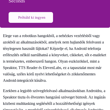
Seconds
Próbáld ki ingyen
Elege van a robotikus hangokból, a nehézkes vezérlésből vagy
azokból az alkalmazásokból, amelyek nem hajlandók felolvasni a
ténylegesen használt fájlokat? Képzelje el, ha Android telefonja
erőfeszítés nélkül narrálhatná a könyveket, cikkeket, sőt e-maileket
is természetes, emberszerű hangon. Olyan eszközökkel, mint a
Speaktor, TTS Reader és ElevenLabs, ez a tapasztalat most már
valóság, széles körű nyelvi lehetőségeket és zökkenőmentes
Android-integrációt kínálva.
Ezekben a legjobb szövegfelolvasó alkalmazásokban Androidra, a
Speaktor tiszta és élvezetes hangzású szöveget biztosít. Az ingázás
közbeni multitasking segítésétől a hozzáférhetőségi igények
támogatásáig, a megfelelő szövegfelolvasó alkalmazás Androidra