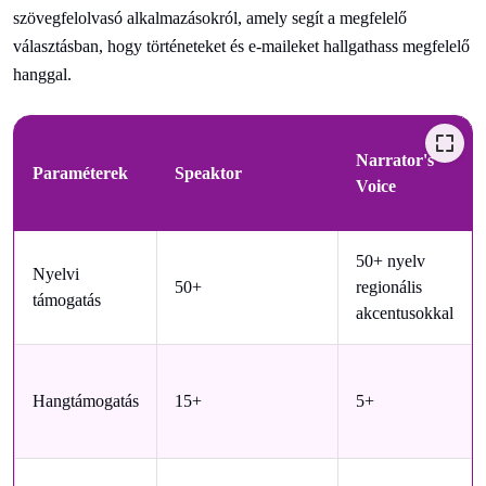
szövegfelolvasó alkalmazásokról, amely segít a megfelelő
választásban, hogy történeteket és e-maileket hallgathass megfelelő
hanggal.
Narrator's
Paraméterek
Speaktor
Voice
50+ nyelv
Nyelvi
50+
regionális
támogatás
akcentusokkal
Hangtámogatás
15+
5+