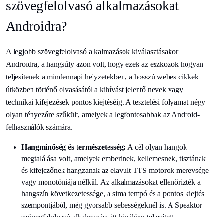
szövegfelolvasó alkalmazásokat
Androidra?
A legjobb szövegfelolvasó alkalmazások kiválasztásakor
Androidra, a hangsúly azon volt, hogy ezek az eszközök hogyan
teljesítenek a mindennapi helyzetekben, a hosszú webes cikkek
útközben történő olvasásától a kihívást jelentő nevek vagy
technikai kifejezések pontos kiejtéséig. A tesztelési folyamat négy
olyan tényezőre szűkült, amelyek a legfontosabbak az Android-
felhasználók számára.
Hangminőség és természetesség:
A cél olyan hangok
megtalálása volt, amelyek emberinek, kellemesnek, tisztának
és kifejezőnek hangzanak az elavult TTS motorok merevsége
vagy monotóniája nélkül. Az alkalmazásokat ellenőrizték a
hangszín következetessége, a sima tempó és a pontos kiejtés
szempontjából, még gyorsabb sebességeknél is. A Speaktor
szövegfelolvasó alkalmazása itt kiválóan teljesített,