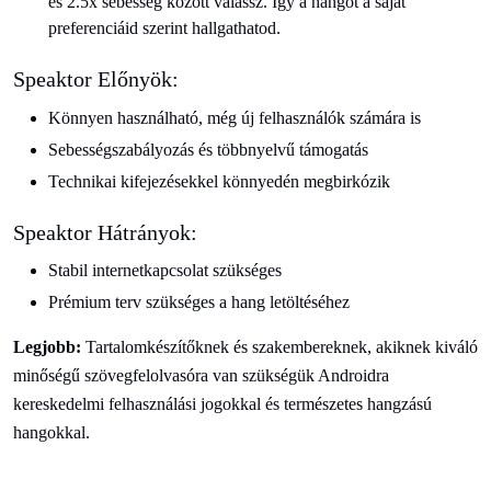
és 2.5x sebesség között válassz. Így a hangot a saját
preferenciáid szerint hallgathatod.
Speaktor Előnyök:
Könnyen használható, még új felhasználók számára is
Sebességszabályozás és többnyelvű támogatás
Technikai kifejezésekkel könnyedén megbirkózik
Speaktor Hátrányok:
Stabil internetkapcsolat szükséges
Prémium terv szükséges a hang letöltéséhez
Legjobb:
Tartalomkészítőknek és szakembereknek, akiknek kiváló
minőségű szövegfelolvasóra van szükségük Androidra
kereskedelmi felhasználási jogokkal és természetes hangzású
hangokkal.