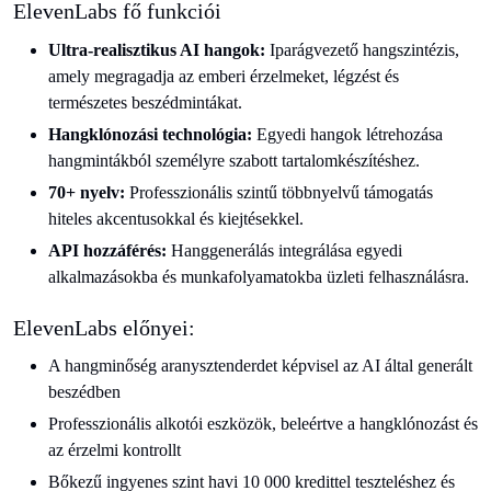
ElevenLabs fő funkciói
Ultra-realisztikus AI hangok:
Iparágvezető hangszintézis,
amely megragadja az emberi érzelmeket, légzést és
természetes beszédmintákat.
Hangklónozási technológia:
Egyedi hangok létrehozása
hangmintákból személyre szabott tartalomkészítéshez.
70+ nyelv:
Professzionális szintű többnyelvű támogatás
hiteles akcentusokkal és kiejtésekkel.
API hozzáférés:
Hanggenerálás integrálása egyedi
alkalmazásokba és munkafolyamatokba üzleti felhasználásra.
ElevenLabs előnyei:
A hangminőség aranysztenderdet képvisel az AI által generált
beszédben
Professzionális alkotói eszközök, beleértve a hangklónozást és
az érzelmi kontrollt
Bőkezű ingyenes szint havi 10 000 kredittel teszteléshez és