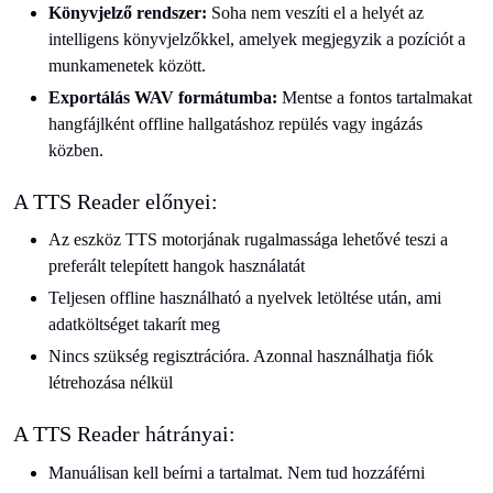
Könyvjelző rendszer:
Soha nem veszíti el a helyét az
intelligens könyvjelzőkkel, amelyek megjegyzik a pozíciót a
munkamenetek között.
Exportálás WAV formátumba:
Mentse a fontos tartalmakat
hangfájlként offline hallgatáshoz repülés vagy ingázás
közben.
A TTS Reader előnyei:
Az eszköz TTS motorjának rugalmassága lehetővé teszi a
preferált telepített hangok használatát
Teljesen offline használható a nyelvek letöltése után, ami
adatköltséget takarít meg
Nincs szükség regisztrációra. Azonnal használhatja fiók
létrehozása nélkül
A TTS Reader hátrányai:
Manuálisan kell beírni a tartalmat. Nem tud hozzáférni