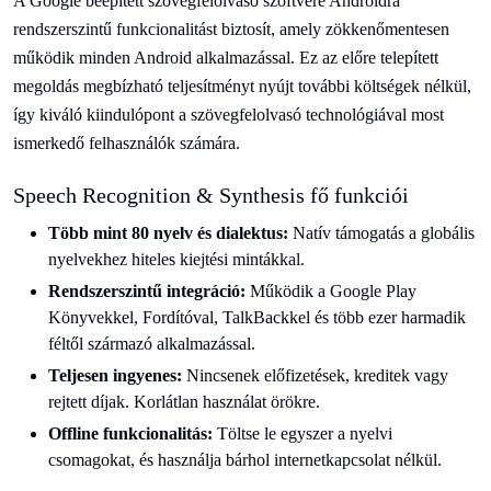
A Google beépített szövegfelolvasó szoftvere Androidra
rendszerszintű funkcionalitást biztosít, amely zökkenőmentesen
működik minden Android alkalmazással. Ez az előre telepített
megoldás megbízható teljesítményt nyújt további költségek nélkül,
így kiváló kiindulópont a szövegfelolvasó technológiával most
ismerkedő felhasználók számára.
Speech Recognition & Synthesis fő funkciói
Több mint 80 nyelv és dialektus:
Natív támogatás a globális
nyelvekhez hiteles kiejtési mintákkal.
Rendszerszintű integráció:
Működik a Google Play
Könyvekkel, Fordítóval, TalkBackkel és több ezer harmadik
féltől származó alkalmazással.
Teljesen ingyenes:
Nincsenek előfizetések, kreditek vagy
rejtett díjak. Korlátlan használat örökre.
Offline funkcionalitás:
Töltse le egyszer a nyelvi
csomagokat, és használja bárhol internetkapcsolat nélkül.