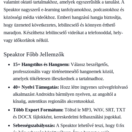
valamint oktató tartalmakhoz, amelyek egyszerűsítik a tanulást. A
Speaktor nagyszerű e-learning tanfolyamokhoz, podcastokhoz és
közösségi média videókhoz. Emberi hangzású hangja biztosítja,
hogy üzeneted következetes, lebilincselő és könnyen érthető
maradjon. Készíthetsz lebilincselő videókat a telefonoddal, hely-
vagy időkorlátok nélkül.
Speaktor Főbb Jellemzők
15+ Hangstílus és Hangnem:
Válassz beszélgetős,
professzionális vagy történetmesélő hangnemek közül,
amelyek tökéletesen illeszkednek a tartalmadhoz.
40+ Nyelvi Támogatás:
Hozz létre ingyenes szövegfelolvasó
alkalmazást Androidra bármilyen nyelven, az angoltól a
kínaiig, autentikus regionális akcentusokkal.
Több Export Formátum:
Töltsd le MP3, WAV, SRT, TXT
és DOCX fájlokként, kereskedelmi felhasználási jogokkal.
Sebességszabályozás:
A Speaktor lehetővé teszi, hogy 0.6x