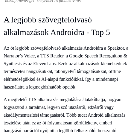
hozzáférhetőséget, kényelmet és produktivitást.
A legjobb szövegfelolvasó
alkalmazások Androidra - Top 5
Az öt legjobb szövegfelolvasó alkalmazás Androidra a Speaktor, a
Narrator’s Voice, a TTS Reader, a Google Speech Recognition &
Synthesis és az ElevenLabs. Ezek az alkalmazások kiemelkednek
természetes hangzásukkal, többnyelvű támogatásukkal, offline
elérhetőségükkel és AI-alapú funkcióikkal, így a mindennapi
használatra a legmegbízhatóbb opciók.
A megfelelő TTS alkalmazás megtalálása átalakíthatja, hogyan
fogyasztod a tartalmat, legyen szó utazásról, edzésről vagy
akadálymentesítési támogatásról. Több tucat Android alkalmazás
tesztelése után ez az öt folyamatosan gördülékeny, emberi
hangzású narrációt nyújtott a legtöbb felhasználót bosszantó