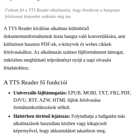
Fedezze fel a TTS Reader alkalmazást, hogy élvezhesse a hangosan
felolvasott könyveket eszközén még ma.
A TTS Reader kiválóan alkalmas különböző
dokumentumformátumok tiszta hangra való konvertálására, ami
különösen hasznos PDF-ek, e-könyvek és webes cikkek
felolvasásához. Az alkalmazás számos fájlformátumot támogat,
miközben megbízható teljesítményt nyújt a napi olvasási
feladatokhoz.
A TTS Reader fő funkciói
Univerzális fájltámogatás:
EPUB, MOBI, TXT, FB2, PDF,
DJVU, RTF, AZW, HTML fájlok felolvasása
formátumkorlátozások nélkül.
Háttérben történő lejátszás:
Folytathatja a hallgatást más
alkalmazások használata közben vagy kikapcsolt
képernyővel, hogy akkumulátort takarítson meg.