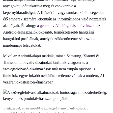
anyagokat, időt takarítva meg és csökkentve a
képernyőfáradtságot. A látássérült vagy tanulási különbségekkel
élő emberek számára lebontják az információhoz való hozzáférés
akadályait. És ahogy a
generatív AI elfogadása növekszik
, az
Android-felhasználók okosabb, természetesebb hangzású
hangokból profitálnak, amelyek zökkenőmentessé teszik a
mindennapi feladatokat.
Mivel az Android-alapú márkák, mint a Samsung, Xiaomi és
Transsion innovatív dizájnokat kínálnak világszerte, a
szövegfelolvasó alkalmazások már nem csupán opcionális
funkciók; egyre inkább nélkülözhetetlenné válnak a modern, AI-
vezérelt okostelefon-élményben.
Fedezze fel, miért növelik a szövegfelolvasó alkalmazások a