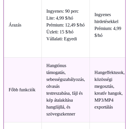
Ingyenes: 90 perc
Ingyenes
Lite: 4,99 $/hó
hirdetésekkel
Árazás
Prémium: 12,49 $/hó
Prémium: 4,99
Üzleti: 15 $/hó
$/hó
Vállalati: Egyedi
Hangtónus
támogatás,
Hangeffektusok,
sebességszabályozás,
közösségi
olvasás
megosztás,
Főbb funkciók
testreszabása, fájl és
kreatív hangok,
kép átalakítása
MP3/MP4
hangfájllá, és
exportálás
szövegszkenner