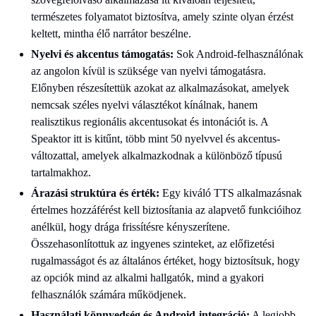
természetes folyamatot biztosítva, amely szinte olyan érzést
keltett, mintha élő narrátor beszélne.
Nyelvi és akcentus támogatás:
Sok Android-felhasználónak
az angolon kívül is szüksége van nyelvi támogatásra.
Előnyben részesítettük azokat az alkalmazásokat, amelyek
nemcsak széles nyelvi választékot kínálnak, hanem
realisztikus regionális akcentusokat és intonációt is. A
Speaktor itt is kitűnt, több mint 50 nyelvvel és akcentus-
változattal, amelyek alkalmazkodnak a különböző típusú
tartalmakhoz.
Árazási struktúra és érték:
Egy kiváló TTS alkalmazásnak
értelmes hozzáférést kell biztosítania az alapvető funkcióihoz
anélkül, hogy drága frissítésre kényszerítene.
Összehasonlítottuk az ingyenes szinteket, az előfizetési
rugalmasságot és az általános értéket, hogy biztosítsuk, hogy
az opciók mind az alkalmi hallgatók, mind a gyakori
felhasználók számára működjenek.
Használati könnyedség és Android-integráció:
A legjobb