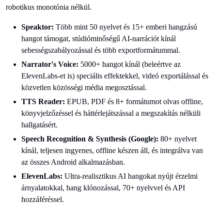
robotikus monotónia nélkül.
Speaktor:
Több mint 50 nyelvet és 15+ emberi hangzású
hangot támogat, stúdióminőségű AI-narrációt kínál
sebességszabályozással és több exportformátummal.
Narrator's Voice:
5000+ hangot kínál (beleértve az
ElevenLabs-et is) speciális effektekkel, videó exportálással és
közvetlen közösségi média megosztással.
TTS Reader:
EPUB, PDF és 8+ formátumot olvas offline,
könyvjelzőzéssel és háttérlejátszással a megszakítás nélküli
hallgatásért.
Speech Recognition & Synthesis (Google):
80+ nyelvet
kínál, teljesen ingyenes, offline készen áll, és integrálva van
az összes Android alkalmazásban.
ElevenLabs:
Ultra-realisztikus AI hangokat nyújt érzelmi
árnyalatokkal, hang klónozással, 70+ nyelvvel és API
hozzáféréssel.