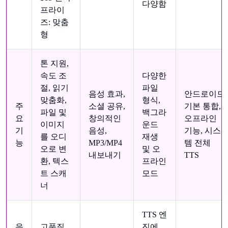
다양함
프라이
즈: 맞춤
형
톤 지원,
속도 조
다양한
절, 읽기
파일
음성 효과,
안드로이드
맞춤화,
형식,
주
소셜 공유,
기본 통합,
파일 및
백그라
요
창의적인
오프라인
이미지
운드
기
음성,
기능, 시스
를 오디
재생
능
MP3/MP4
템 전체
오로 변
및 오
내보내기
TTS
환, 텍스
프라인
트 스캐
모드
너
TTS 엔
음
고품질
진에