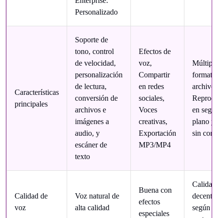
Enterprise:
Personalizado
Soporte de
tono, control
Efectos de
de velocidad,
voz,
Múltiple
personalización
Compartir
formato
de lectura,
en redes
archivo,
Características
conversión de
sociales,
Reprodu
principales
archivos e
Voces
en segu
imágenes a
creativas,
plano y
audio, y
Exportación
sin con
escáner de
MP3/MP4
texto
Calidad
Buena con
Calidad de
Voz natural de
decente,
efectos
voz
alta calidad
según el
especiales