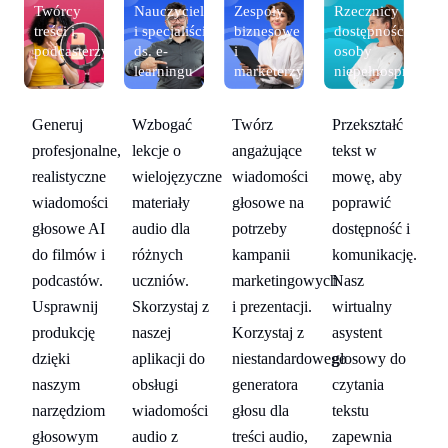
Twórcy
Nauczyciele
Zespoły
Rzecznicy
T
i i
treści i
i specjaliści
biznesowe
dostępności i
tr
podcasterzy
ds. e-
i
osoby
po
prawne
learningu
marketerzy
niepełnosprawne
ć
Twórz
Przekształć
Generuj
Wzbogać
Ge
angażujące
tekst w
profesjonalne,
lekcje o
pr
y
wiadomości
mowę, aby
realistyczne
wielojęzyczne
re
głosowe na
poprawić
wiadomości
materiały
wi
 i
potrzeby
dostępność i
głosowe AI
audio dla
gł
ję.
kampanii
komunikację.
do filmów i
różnych
do
marketingowych
Nasz
podcastów.
uczniów.
po
i prezentacji.
wirtualny
Usprawnij
Skorzystaj z
Us
Korzystaj z
asystent
produkcję
naszej
pr
o
niestandardowego
głosowy do
dzięki
aplikacji do
dz
generatora
czytania
naszym
obsługi
na
głosu dla
tekstu
narzędziom
wiadomości
na
treści audio,
zapewnia
głosowym
audio z
g