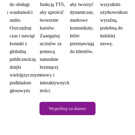
aby tworzyć
wszystkim
do obsługi
funkcją TTS,
do
ikom
dynamiczne,
użytkownikom
wiadomości
aby uprościć
wi
markowe
wyraźną,
audio.
tworzenie
au
o
komunikaty,
podobną do
Oszczędzaj
kursów.
Os
które
ludzkiej
czas i nawiąż
Zaangażuj
cz
przemawiają
mowę.
kontakt z
uczniów za
ko
do klientów.
globalną
pomocą
gl
publicznością
naturalnie
pu
dzięki
brzmiącej
dz
wielojęzycznym
mowy i
wi
podkładom
interaktywnych
po
głosowym.
treści.
gł
Wypróbuj za darmo