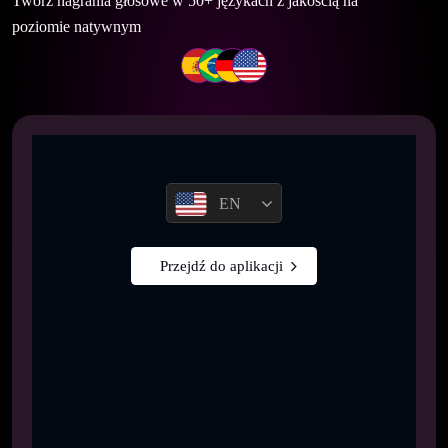
Twórz nagrania głosowe w 50+ językach z jakością na
poziomie natywnym
EN
Przejdź do aplikacji