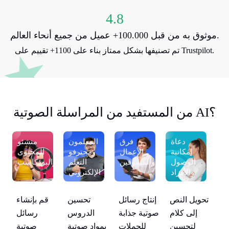
4.8
موثوق به من قبل 100.000+ عميل من جميع أنحاء العالم.
تم تصنيفها بشكل ممتاز بناء على 1100+ تقييم على Trustpilot.
من المستفيد من المراسلة الصوتية AI؟
و
دعاة
فرق
المعلمون
منشئو
ى
إمكانية
الأعمال
ومحترفو
المحتوى
ت
الوصول
والمسوقين
التعلم
والبودكاست
والأفراد
الإلكتروني
ذوي
الإعاقة
تحويل النص
إنتاج رسائل
تح
اء
تحسين
قم بإنشاء
إلى كلام
صوتية جذابة
ل
الدروس
رسائل
لتحسين
للحملات
ية
بمواد صوتية
صوتية