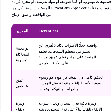
ديوهات يوتيوب، أو كتباً صوتية، أو مواد تدريبية، أو مجرد قراءة
للمستندات. يوفر كل من ElevenLabs وSpeaktor سرداً نظيفاً بالذكاء الاصطناعي، لكنهما يستهدفان مستويات مختلفة
من الواقعية وعمق الإنتاج.
ElevenLabs
المعايير
واقعية جداً؛ الأصوات تكاد لا تُفرق عن
الواقعية/
البشر في معظم السياقات. تعتمد
المحاكاة
المنصة على نماذج تعلم عميق مدربة
البشرية
على الأداء الطبيعي.
تحكم كامل في المشاعر؛ مع دعم وسوم
عمق
صوتية لأنماط إلقاء متنوعة مثل الهمس،
عاطفي
والدراما، والتهكم، وغيرها.
وتيرة ذكية تعي السياق وتعدل سرعة
وتيرة
الإلقاء تلقائياً بناءً على نوع المحتوى وبنية
الإلقاء