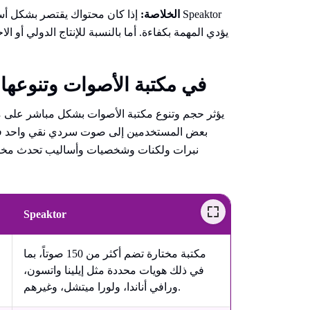
الخلاصة:
إذا كان محتواك يقتصر بشكل أساس
يؤدي المهمة بكفاءة. أما بالنسبة للإنتاج الدولي أو ا
مقارنة بين ElevenLabs وSpeaktor في مكتبة الأصوات وتنوعها
يؤثر حجم وتنوع مكتبة الأصوات بشكل مباشر على مر
بعض المستخدمين إلى صوت سردي نقي واحد فقط، ب
نبرات ولكنات وشخصيات وأساليب تحدث مختلفة
Speaktor
مكتبة مختارة تضم أكثر من 150 صوتاً، بما
في ذلك هويات محددة مثل إيلينا واتسون،
ورافي أناندا، ولورا ميتشل، وغيرهم.