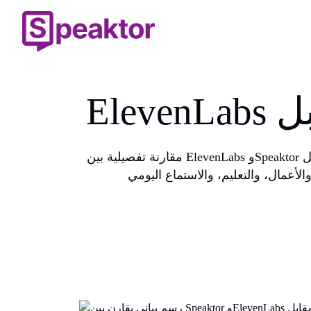
مقارنة تفصيلية بين ElevenLabs وSpeaktor تغطي جودة الصوت، ودعم اللغات، واستنساخ الصوت، والتسعير، والتكاملات، وسهولة الاستخدام، وسير عمل