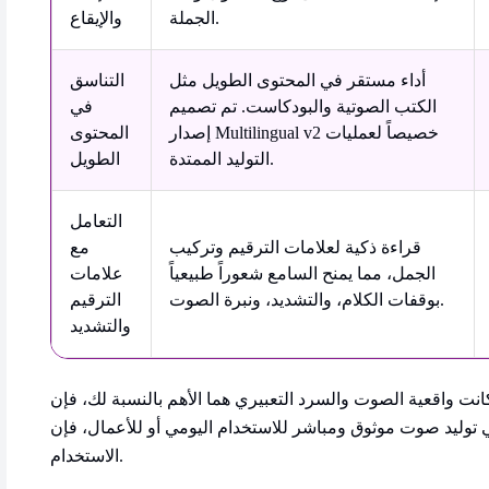
الجملة.
والإيقاع
أداء مستقر في المحتوى الطويل مثل
التناسق
الكتب الصوتية والبودكاست. تم تصميم
في
إصدار Multilingual v2 خصيصاً لعمليات
المحتوى
التوليد الممتدة.
الطويل
التعامل
قراءة ذكية لعلامات الترقيم وتركيب
مع
الجمل، مما يمنح السامع شعوراً طبيعياً
علامات
بوقفات الكلام، والتشديد، ونبرة الصوت.
الترقيم
والتشديد
ت واقعية الصوت والسرد التعبيري هما الأهم بالنسبة لك، فإن ElevenLabs هي المنصة الأقوى. أما إذا
 صوت موثوق ومباشر للاستخدام اليومي أو للأعمال، فإن Speaktor يظل خياراً عملياً وسهل
الاستخدام.