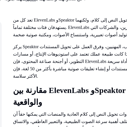
تعد كل من ElevenLabs وSpeaktor من الأدوات المعتمدة على الذكاء الاصطناعي لتحويل النص إلى كلام، ولكنهما
يستهدفان فئات مختلفة تماماً. ElevenLabs هي منصة صوتية متكاملة مصممة للمبدعين، المطورين، والشركات التي
يركز Speaktor على سهولة الوصول والبساطة، حيث يساعد الطلاب، المهنيين، وفرق العمل على تحويل المستندات
 كانت طبيعة عملك تعتمد على استوديوهات الإنتاج، أو مسارات
التطوير، أو أجنحة صناعة المحتوى، فإن ElevenLabs هو الخيار المخصص لذلك. أما إذا كنت بحاجة إلى أداة سريعة
وبأسعار معقولة للاستماع إلى المستندات أو إنشاء تعليقات صوتية مباشرة بأكثر من 50 لغة، فإن Speaktor هو الخيار
الأكثر سلاسة.
مقارنة بين ElevenLabs وSpeaktor من حيث جودة الصوت
والواقعية
ات تحويل النص إلى كلام العادية والمنصات التي يمكنها حقاً أن
ف أهمية سرعة الصوت الطبيعية، والتعبير العاطفي، والاتساق