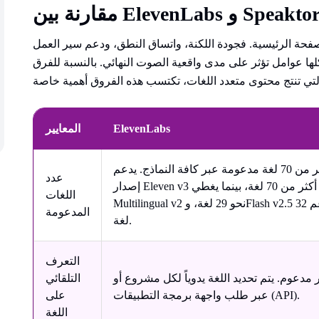
فحة الرئيسية. فجودة اللكنة، واتساق النطق، ودعم سير العمل
كلها عوامل تؤثر على مدى واقعية الصوت النهائي. بالنسبة للفرق
ElevenLabs
المعايير
أكثر من 70 لغة مدعومة عبر كافة النماذج. يدعم
عدد
إصدار Eleven v3 أكثر من 70 لغة، بينما يغطي
اللغات
Multilingual v2 نحو 29 لغة، وFlash v2.5 يدعم 32
المدعومة
لغة.
التعرف
 مدعوم. يتم تحديد اللغة يدوياً لكل مشروع أو
التلقائي
عبر طلب واجهة برمجة التطبيقات (API).
على
اللغة