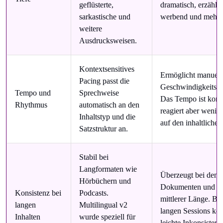
geflüsterte,
dramatisch, erzähle
sarkastische und
werbend und mehr.
weitere
Ausdrucksweisen.
Kontextsensitives
Ermöglicht manuell
Pacing passt die
Geschwindigkeitsa
Tempo und
Sprechweise
Das Tempo ist konst
Rhythmus
automatisch an den
reagiert aber wenig
Inhaltstyp und die
auf den inhaltliche
Satzstruktur an.
Stabil bei
Langformaten wie
Überzeugt bei den 
Hörbüchern und
Dokumenten und In
Konsistenz bei
Podcasts.
mittlerer Länge. Bei
langen
Multilingual v2
langen Sessions kö
Inhalten
wurde speziell für
leichte Inkonsisten