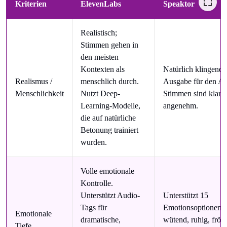
Kriterien
ElevenLabs
Speaktor
Realistisch;
Stimmen gehen in
den meisten
Kontexten als
Natürlich klingende
Realismus /
menschlich durch.
Ausgabe für den All
Menschlichkeit
Nutzt Deep-
Stimmen sind klar 
Learning-Modelle,
angenehm.
die auf natürliche
Betonung trainiert
wurden.
Volle emotionale
Kontrolle.
Unterstützt Audio-
Unterstützt 15
Tags für
Emotionsoptionen, 
Emotionale
dramatische,
wütend, ruhig, fröhl
Tiefe