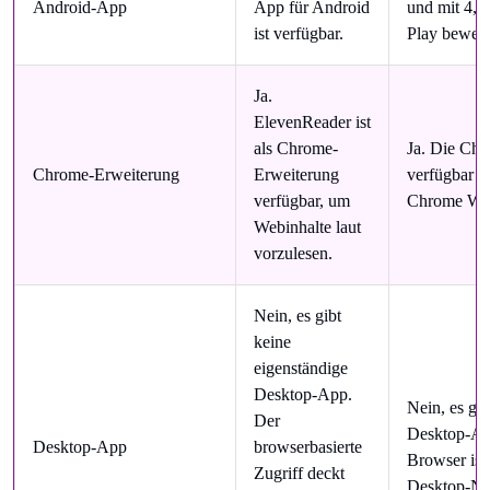
Android-App
App für Android
und mit 4,6
ist verfügbar.
Play bewert
Ja.
ElevenReader ist
als Chrome-
Ja. Die Chr
Chrome-Erweiterung
Erweiterung
verfügbar u
verfügbar, um
Chrome Web
Webinhalte laut
vorzulesen.
Nein, es gibt
keine
eigenständige
Desktop-App.
Nein, es gib
Der
Desktop-App
Desktop-App
browserbasierte
Browser ist
Zugriff deckt
Desktop-Nu