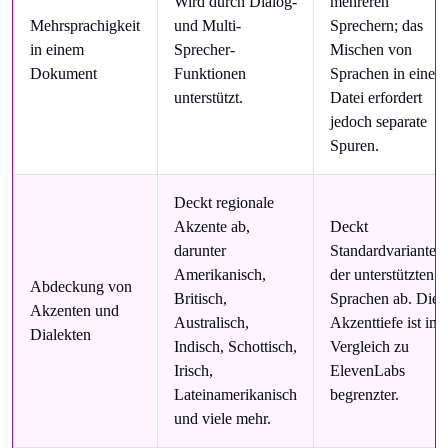
Wird durch Dialog-
mehreren
Mehrsprachigkeit
und Multi-
Sprechern; das
in einem
Sprecher-
Mischen von
Dokument
Funktionen
Sprachen in einer
unterstützt.
Datei erfordert
jedoch separate
Spuren.
Deckt regionale
Akzente ab,
Deckt
darunter
Standardvarianten
Amerikanisch,
der unterstützten
Abdeckung von
Britisch,
Sprachen ab. Die
Akzenten und
Australisch,
Akzenttiefe ist im
Dialekten
Indisch, Schottisch,
Vergleich zu
Irisch,
ElevenLabs
Lateinamerikanisch
begrenzter.
und viele mehr.