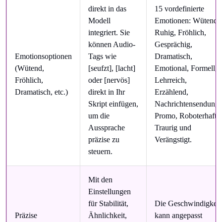
direkt in das
15 vordefinierte
Modell
Emotionen: Wütend,
integriert. Sie
Ruhig, Fröhlich,
können Audio-
Gesprächig,
Emotionsoptionen
Tags wie
Dramatisch,
(Wütend,
[seufzt], [lacht]
Emotional, Formell,
Fröhlich,
oder [nervös]
Lehrreich,
Dramatisch, etc.)
direkt in Ihr
Erzählend,
Skript einfügen,
Nachrichtensendung,
um die
Promo, Roboterhaft,
Aussprache
Traurig und
präzise zu
Verängstigt.
steuern.
Mit den
Einstellungen
für Stabilität,
Die Geschwindigkeit
Präzise
Ähnlichkeit,
kann angepasst