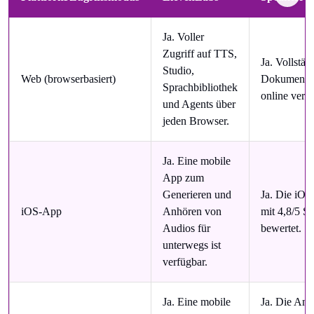
Ja. Voller
Zugriff auf TTS,
Ja. Vollstä
Studio,
Web (browserbasiert)
Dokumentko
Sprachbibliothek
online verfü
und Agents über
jeden Browser.
Ja. Eine mobile
App zum
Generieren und
Ja. Die iOS
iOS-App
Anhören von
mit 4,8/5 S
Audios für
bewertet.
unterwegs ist
verfügbar.
Ja. Eine mobile
Ja. Die And