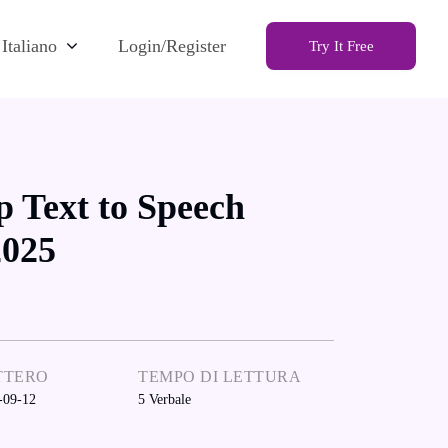
Italiano
Login/Register
Try It Free
p Text to Speech
2025
TTERO
TEMPO DI LETTURA
-09-12
5
Verbale