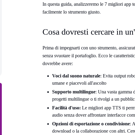
In questa guida, analizzeremo le 7 migliori app tex
facilmente lo strumento giusto.
Cosa dovresti cercare in un'
Prima di impegnarti con uno strumento, assicurati
senza svuotare il portafoglio. Ecco le caratterist
dovrebbe avere:
Voci dal suono naturale
: Evita output robo
umane e piacevoli all'ascolto
Supporto multilingue
: Una vasta gamma di
progetti multilingue o ti rivolgi a un pubbli
Facilità d'uso:
Le migliori app TTS ti perme
audio senza dover affrontare interfacce com
Opzioni di esportazione o condivisione
: 
download o la collaborazione con altri. Cerc