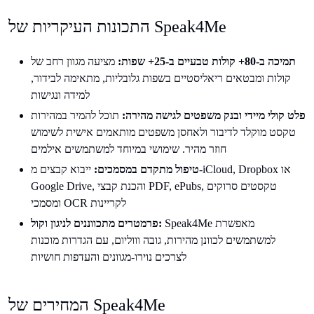
התכונות העיקריות של Speak4Me
תמיכה ב-80+ קולות טבעיים ב-25+ שפות:
מציעה מגוון רחב של
קולות ומבטאים ריאליסטיים בשפות גלובליות, מתאימה לבידור,
למידה ונגישות
פלט קולי מיידי ובנק משפטים לגישה מהירה:
תוכל להמיר במהירות
טקסט מוקלד לדיבור ולאחסן משפטים מותאמים אישית לשימוש
חוזר מהיר. שימושי במיוחד למשתמשים אילמים
טיפול מתקדם במסמכים:
ייבוא קבצים מ-iCloud, Dropbox או
Google Drive, והכנת קבצי PDF, ePubs, טקסטים סרוקים
ומסמכי OCR לקריינות
Speak4Me מאפשרת
פרמטרים מתכווננים לניגון וקול:
למשתמשים לכוונן מהירות, גובה וווליום, עם הגדרות מוכנות
לצרכים נוירו-מגוונים והעדפות חושיות
המחירים של Speak4Me