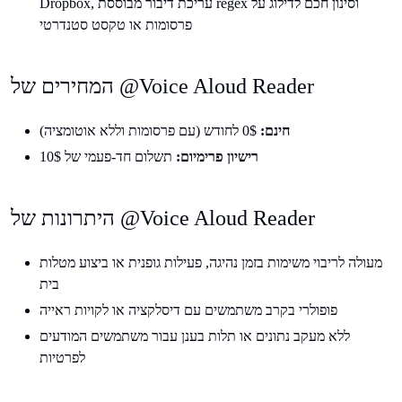
Dropbox, עריכת דיבור מבוססת regex וסינון חכם לדילוג על
פרסומות או טקסט סטנדרטי
המחירים של @Voice Aloud Reader
חינם:
0$ לחודש (עם פרסומות וללא אוטומציה)
רישיון פרימיום:
תשלום חד-פעמי של 10$
היתרונות של @Voice Aloud Reader
מעולה לריבוי משימות בזמן נהיגה, פעילות גופנית או ביצוע מטלות
בית
פופולרי בקרב משתמשים עם דיסלקציה או לקויות ראייה
ללא מעקב נתונים או תלות בענן עבור משתמשים המודעים
לפרטיות