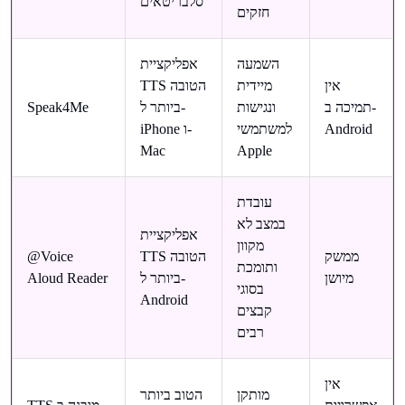
סלבריטאים
חזקים
השמעה
אפליקציית
אין
מיידית
TTS הטובה
תמיכה ב-
ונגישות
ביותר ל-
Speak4Me
Android
למשתמשי
iPhone ו-
Mac
Apple
עובדת
במצב לא
אפליקציית
מקוון
ממשק
TTS הטובה
@Voice
ותומכת
מיושן
ביותר ל-
Aloud Reader
בסוגי
Android
קבצים
רבים
אין
מותקן
הטוב ביותר