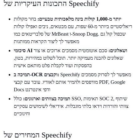
התכונות העיקריות של Speechify
יותר מ-1,000 קולות בינה מלאכותית טבעיים:
בחר מקולות
ריאליסטיים ביותר מ-60 שפות, עם מבטאים, ניבים ואפילו קולות
של סלבריטאים כמו MrBeast ו-Snoop Dogg. שכפול קול גם
מאפשר לך ליצור הקראות ממותגות
סיכומי AI ושאלונים:
סכם אוטומטית מסמכים ארוכים או צור
שאלונים להבנה מעמיקה יותר. תוכל לשלוט במהירות, בטון,
בהפסקות ועוד לקבלת פלט מותאם אישית
Speechify מאפשר לך לסרוק מסמכים
תמיכה ב-OCR וקבצים:
מודפסים ולהמיר אותם לאודיו. עובד עם קבצי PDF, Google
Docs ודפי אינטרנט
תמיכה בצוותים וארגונים:
כולל SSO, תאימות SOC 2, שיתוף
צוותי והורדות וידאו בלתי מוגבלות. אידיאלי לשימושים עסקיים
וחינוכיים
המחירים של Speechify