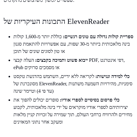
שעשויים למשוך משתמשים מתקדמים.
התכונות העיקריות של ElevenReader
ספריית קולות גדולה עם טונים רגשיים:
כוללת יותר מ-1,600 קולות
בינה מלאכותית ביותר מ-30 שפות, עם אפשרויות להתאמת סגנון
או טון לסוגים שונים של תוכן
ייבוא פשוט ותמיכה בקבצים:
העלה קבצי PDF, דפי אינטרנט,
ePub או מסמכים סרוקים
כלי למידה ונגישות:
לקריאה ללא ידיים, השתמש בהדגשת טקסט
מסונכרנת של ElevenReader, סימניות, מהירויות השמעה משתנות
(עד פי 4) וטיימר שינה
כלי פרסום בסיסיים לספרי אודיו:
סופרים יכולים להפוך את
יצירותיהם לספרי אודיו מוקראים על ידי בינה מלאכותית, לקבוע
מחירים ולהרוויח ברחבי העולם, תוך שמירה על זכויות קניין מלאות
ומעקב אחר נתוני המאזינים