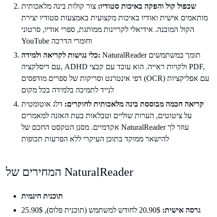
שכפול קול והפקה באיכות סטודיו:
צור קולות בינה מלאכותית
מותאמים אישית ואודיו באיכות מקצועית באמצעות סטודיו יצירת
הקול המובנה. אידיאלי לקריינות ממותגת, ספרי אודיו, סרטוני
YouTube וחומרי הדרכה
NaturalReader תומך במשתמשים
כלי נגישות לקריאה ולמידה:
עם דיסלקציה, ADHD ולקויות ראייה. הוא עובד עם קבצי PDF,
דפי אינטרנט וסריקות של ספרים מודפסים (OCR) עם אפליקציות
לנייד לתמיכה בלמידה בכל מקום
קריאה חכמה מבוססת בינה מלאכותית לחוקרים:
דלג אוטומטית
על ציטוטים, הערות שוליים וטבלאות בעת האזנה למאמרים
אקדמיים. מסנן הטקסט החכם של NaturalReader עוזר לך
להישאר ממוקד בתוכן העיקרי ללא הפרעות תכופות
המחירים של NaturalReader
תוכנית חינמית
גרסה אישית:
20.90$ לחודש למשתמש (תוכנית פלוס), 25.90$