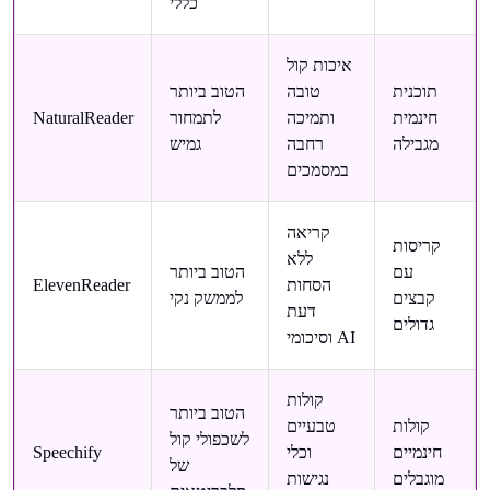
כללי
איכות קול
תוכנית
טובה
הטוב ביותר
חינמית
ותמיכה
לתמחור
NaturalReader
מגבילה
רחבה
גמיש
במסמכים
קריאה
קריסות
ללא
עם
הטוב ביותר
הסחות
ElevenReader
קבצים
לממשק נקי
דעת
גדולים
וסיכומי AI
קולות
הטוב ביותר
קולות
טבעיים
לשכפולי קול
חינמיים
וכלי
Speechify
של
מוגבלים
נגישות