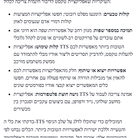
העיקריות שאפליקציית טקסט לדיבור חינמית צריכה לכלול:
קולות טבעיים
: הימנעו מפלט רובוטי; חפשו אפליקציות המציעות
קולות דמויי אדם שנעימים לאוזן
תמיכה במספר שפות
: מגוון רחב של אפשרויות שפה הוא חיוני אם
אתם עובדים על פרויקטים רב-לשוניים או פונים לקהל גלובלי
קלות שימוש:
אפליקציות TTS הטובות ביותר מאפשרות לכם
להעלות טקסט, להדביק תסריטים וליצור אודיו מבלי להתמודד עם
ממשק משתמש מורכב
אפשרויות ייצוא או שיתוף
: חלק מהאפליקציות מאפשרות לכם
להאזין אך מגבילות הורדה או שיתוף פעולה עם אחרים. חפשו
כלים המאפשרים ייצוא קבצי אודיו בפורמטים שונים
גישה חוצת פלטפורמות
: אפליקציית TTS אמינה צריכה לעבוד על
מחשב שולחני, נייד ודפדפן, עם ביצועים עקביים וסנכרון בין
מכשירים
בדקתי את כלי ה-TTS המובילים כדי שתוכלו לדלג על שלב הניסוי
והטעייה וללכת ישירות לאפשרויות הטובות ביותר. הכלים נבחנו לפי
קריטריונים אלה: איכות קול, מהירות, שימושיות ויציבות האפליקציה.