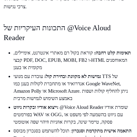
צרכי נגישות.
התכונות העיקריות של @Voice Aloud
Reader
תאימות קלט רחבה:
קוראת בקול רם מאתרי אינטרנט, אימיילים,
קבצי PDF, DOC, EPUB, MOBI, FB2 ו-HTML המאוחסנים
מקומית או בענן
גמישות לא מקוונת ובחירת קול:
עובדת עם מנועי TTS של
אנדרואיד או מתחברת לקולות בענן כמו Google WaveNet,
Amazon Polly או Microsoft Azure. ניתן להחליף קולות ושפות
באמצע השימוש לגמישות מרבית
@Voice Aloud Reader שומרת אודיו
ייצוא אודיו ובקרות ניווט:
בפורמטים WAV או OGG, עם ניווט בהשמעה לפי משפט או
פסקה, טיימר שינה, בקרות אוזניות וזיהוי שפה אוטומטי
התאמה אישית מתקדמת וסנכרון
: תוכל להשתמש בסנכרון מבוסס