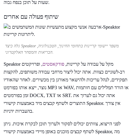
שעות על תוכן בנפח גבוה.
שיתוף פעולה עם אחרים
גלה כיצד Speaktor משפר יישומי קריינות בתחומי החינוך, הטכנולוגיה,
הבריאות והמסחר האלקטרוני.
Speaktor מקל על עבודה על קריינות,
פודקאסטים
, ופרויקטים
רב-לשוניים כצוות. אתה יכול ליצור מרחבי עבודה משותפים, להקצות
תפקידים, לנהל עריכות ולהישאר מאורגן בין מכשירים. לאחר שהאודיו
נוצר, ייצא אותו בפורמט MP3 או WAV, או הורד תמלילים עם חותמות
זמן בפורמטים DOCX, TXT או SRT. אתה יכול גם לערוך את
התוצרים ולשתף קבצים מיד באמצעות קישורי Speaktor. אין צורך
בהעברות ידניות.
לפני הייצוא, צוותים יכולים לסקור ולערוך תוכן לבקרת איכות. ניתן
לשתף קבצים מוכנים באופן מיידי באמצעות קישורי Speaktor, מה