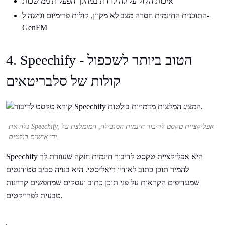
איכות הקול עלולה לרדת במהלך הפעלות ממושכות
התוכנית החינמית חסרה מצב לא מקוון, קולות פרימיום וגישה ל-
GenFM
4. Speechify - הטוב ביותר לשכפול
קולות של סלבריטאים
גלה את Speechify, אפליקציית טקסט לדיבור חינמית המובילה, המומלצת על
ידי אישים בולטים.
Speechify היא אפליקציית טקסט לדיבור חינמית חזקה שעוזרת לך
להמיר תוכן כתוב לאודיו ריאליסטי. היא בנויה סביב סטודנטים
שמעדיפים הקראות על פני תוכן כתוב ועסקים שמחפשים קריינות
טבעית לפרויקטים.