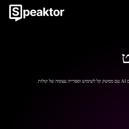
עם ממשק קל לשימוש וספרייה עצומה של קולות AI שנשמעים טבעיים, Speaktor יכולים להמיר את הסקריפטים הכתובים שלך או כל קובץ טקסט אחר לצליל דמוי אדם אידיאלי לצרכי