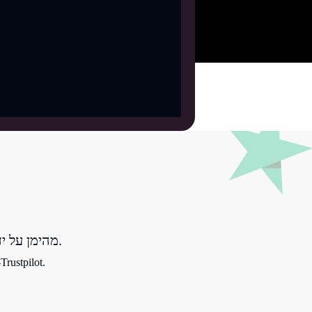
מהימן על ידי 100.000+ לקוחות מכל רחבי העולם.
מדורג מצוין 4.8/5 בהתבסס על 500+ ביקורות ב-ustpilot