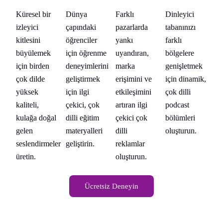
Dünya
Farklı
Dinleyici
Küresel bir
Kü
çapındaki
pazarlarda
tabanınızı
izleyici
iz
öğrenciler
yankı
farklı
kitlesini
ki
için öğrenme
uyandıran,
bölgelere
büyülemek
bü
ek
deneyimlerini
marka
genişletmek
için birden
iç
ik,
geliştirmek
erişimini ve
için dinamik,
çok dilde
ço
için ilgi
etkileşimini
çok dilli
yüksek
yü
çekici, çok
artıran ilgi
podcast
kaliteli,
kal
dilli eğitim
çekici çok
bölümleri
kulağa doğal
ku
materyalleri
dilli
oluşturun.
gelen
ge
geliştirin.
reklamlar
seslendirmeler
se
oluşturun.
üretin.
ür
Ücretsiz Deneyin