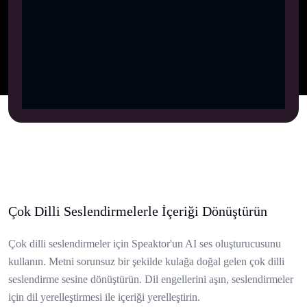
Çok Dilli Seslendirmelerle İçeriği Dönüştürün
Çok dilli seslendirmeler için Speaktor'un AI ses oluşturucusunu
kullanın. Metni sorunsuz bir şekilde kulağa doğal gelen çok dilli
seslendirme sesine dönüştürün. Dil engellerini aşın, seslendirmeler
için dil yerelleştirmesi ile içeriği yerelleştirin.