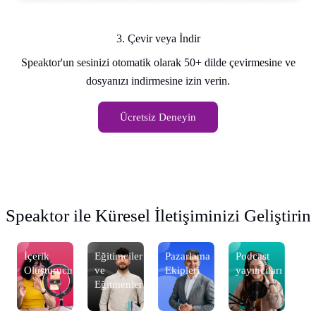
3. Çevir veya İndir
Speaktor'un sesinizi otomatik olarak 50+ dilde çevirmesine ve
dosyanızı indirmesine izin verin.
Ücretsiz Deneyin
Speaktor ile Küresel İletişiminizi Geliştirin
İçerik
Eğitimciler
Pazarlama
Podcast
İç
Oluşturucular
ve
Ekipleri
yayıncıları
Ol
Eğitmenler