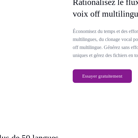
Rationalisez le flu
voix off multiling
Économisez du temps et des efforts
multilingues, du clonage vocal pou
off multilingue. Générez sans effo
uniques et gérez des fichiers en to
Essayer gratuitement
plus de 50 langues