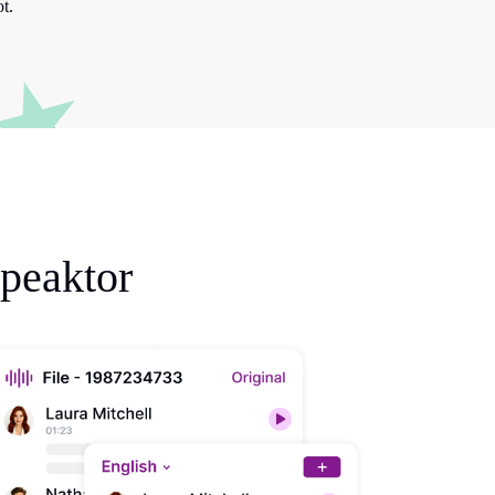
t.
peaktor