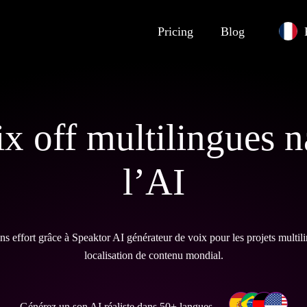
Pricing
Blog
x off multilingues n
l’AI
s effort grâce à Speaktor AI générateur de voix pour les projets multiling
localisation de contenu mondial.
Générez un son AI réaliste dans 50+ langues