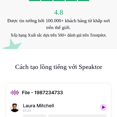
4.8
Được tin tưởng bởi 100.000+ khách hàng từ khắp nơi
trên thế giới.
Xếp hạng Xuất sắc dựa trên 500+ đánh giá trên Trustpilot.
Cách tạo lồng tiếng với Speaktor