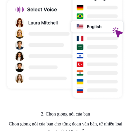
2. Chọn giọng nói của bạn
Chọn giọng nói của bạn cho từng đoạn văn bản, từ nhiều loại