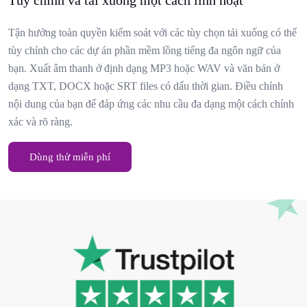
Tùy chỉnh và tải xuống một cách linh hoạt
Tận hưởng toàn quyền kiểm soát với các tùy chọn tải xuống có thể
tùy chỉnh cho các dự án phần mềm lồng tiếng đa ngôn ngữ của
bạn. Xuất âm thanh ở định dạng MP3 hoặc WAV và văn bản ở
dạng TXT, DOCX hoặc SRT files có dấu thời gian. Điều chỉnh
nội dung của bạn để đáp ứng các nhu cầu đa dạng một cách chính
xác và rõ ràng.
Dùng thử miễn phí