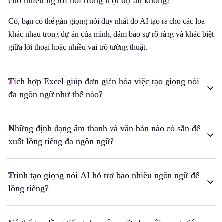
cho nhiều người nói trong một dự án không?
Có, bạn có thể gán giọng nói duy nhất do AI tạo ra cho các loa
khác nhau trong dự án của mình, đảm bảo sự rõ ràng và khác biệt
giữa lời thoại hoặc nhiều vai trò tường thuật.
Tích hợp Excel giúp đơn giản hóa việc tạo giọng nói
đa ngôn ngữ như thế nào?
Những định dạng âm thanh và văn bản nào có sẵn để
xuất lồng tiếng đa ngôn ngữ?
Trình tạo giọng nói AI hỗ trợ bao nhiêu ngôn ngữ để
lồng tiếng?