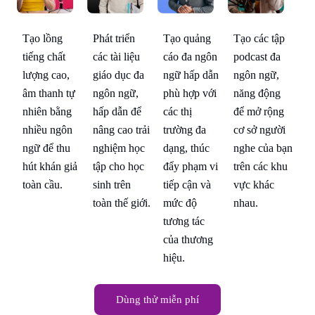
p
Phát triển
Tạo quảng
Tạo các tập
Tạo lồng
Tạ
các tài liệu
cáo đa ngôn
podcast đa
tiếng chất
ti
giáo dục đa
ngữ hấp dẫn
ngôn ngữ,
lượng cao,
lư
ngôn ngữ,
phù hợp với
năng động
âm thanh tự
âm
g
hấp dẫn để
các thị
để mở rộng
nhiên bằng
nh
i
nâng cao trải
trường đa
cơ sở người
nhiều ngôn
nh
bạn
nghiệm học
dạng, thúc
nghe của bạn
ngữ để thu
ng
hu
tập cho học
đẩy phạm vi
trên các khu
hút khán giả
hú
sinh trên
tiếp cận và
vực khác
toàn cầu.
to
toàn thế giới.
mức độ
nhau.
tương tác
của thương
hiệu.
Dùng thử miễn phí