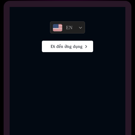
EN
Đi đến ứng dụng