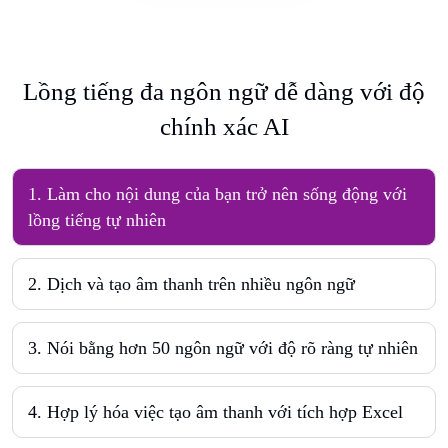
Lồng tiếng đa ngôn ngữ dễ dàng với độ
chính xác AI
1
.
Làm cho nội dung của bạn trở nên sống động với
lồng tiếng tự nhiên
2
.
Dịch và tạo âm thanh trên nhiều ngôn ngữ
3
.
Nói bằng hơn 50 ngôn ngữ với độ rõ ràng tự nhiên
4
.
Hợp lý hóa việc tạo âm thanh với tích hợp Excel