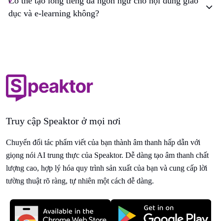
Có thể tạo lồng tiếng đa ngôn ngữ cho nội dung giáo
dục và e-learning không?
Truy cập Speaktor ở mọi nơi
Chuyển đổi tác phẩm viết của bạn thành âm thanh hấp dẫn với
giọng nói AI trung thực của Speaktor. Dễ dàng tạo âm thanh chất
lượng cao, hợp lý hóa quy trình sản xuất của bạn và cung cấp lời
tường thuật rõ ràng, tự nhiên một cách dễ dàng.