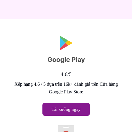
4.6/5
Xếp hạng 4.6 / 5 dựa trên 16k+ đánh giá trên Cửa hàng
Google Play Store
Tải xuống ngay