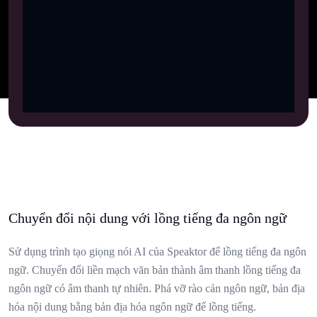
Chuyển đổi nội dung với lồng tiếng đa ngôn ngữ
Sử dụng trình tạo giọng nói AI của Speaktor để lồng tiếng đa ngôn
ngữ. Chuyển đổi liền mạch văn bản thành âm thanh lồng tiếng đa
ngôn ngữ có âm thanh tự nhiên. Phá vỡ rào cản ngôn ngữ, bản địa
hóa nội dung bằng bản địa hóa ngôn ngữ để lồng tiếng.