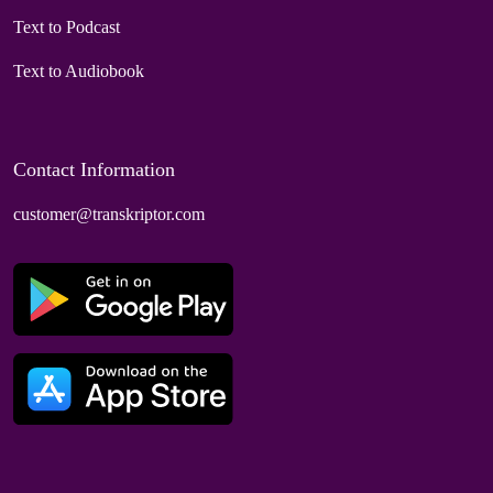
Text to Podcast
Text to Audiobook
Contact Information
customer@transkriptor.com