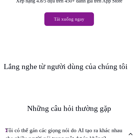
Xếp hạng 4.8/5 dựa trên 450+ đánh giá trên App Store
Tải xuống ngay
Lắng nghe từ người dùng của chúng tôi
Những câu hỏi thường gặp
Tôi có thể gán các giọng nói do AI tạo ra khác nhau