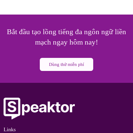
Bắt đầu tạo lồng tiếng đa ngôn ngữ liền
mạch ngay hôm nay!
Dùng thử miễn phí
Links