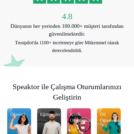
4.8
Dünyanın her yerinden 100.000+ müşteri tarafından
güvenilmektedir.
Trustpilot'da 1100+ incelemeye göre Mükemmel olarak
derecelendirildi.
Speaktor ile Çalışma Oturumlarınızı
Geliştirin
Öğrenci
Eğitimciler
İçerik
Dil
Ö
r
Oluşturucular
Öğrenenler