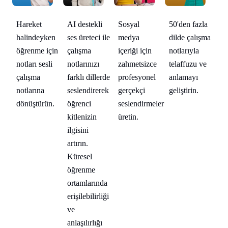
la
AI destekli
50'den fazla
Hareket
Sosyal
Ha
şma
ses üreteci ile
dilde çalışma
halindeyken
medya
ha
çalışma
notlarıyla
öğrenme için
içeriği için
öğ
e
notlarınızı
telaffuzu ve
notları sesli
zahmetsizce
no
farklı dillerde
anlamayı
çalışma
profesyonel
ça
seslendirerek
geliştirin.
notlarına
gerçekçi
no
öğrenci
dönüştürün.
seslendirmeler
dö
kitlenizin
üretin.
ilgisini
artırın.
Küresel
öğrenme
ortamlarında
erişilebilirliği
ve
anlaşılırlığı