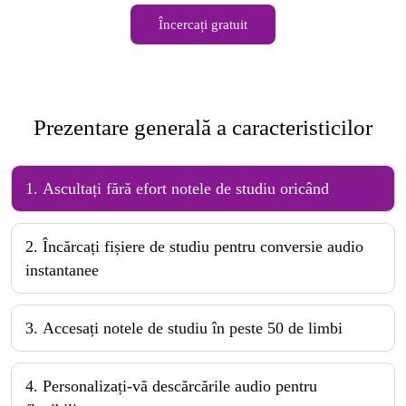
Încercați gratuit
Prezentare generală a caracteristicilor
1
.
Ascultați fără efort notele de studiu oricând
2
.
Încărcați fișiere de studiu pentru conversie audio
instantanee
3
.
Accesați notele de studiu în peste 50 de limbi
4
.
Personalizați-vă descărcările audio pentru