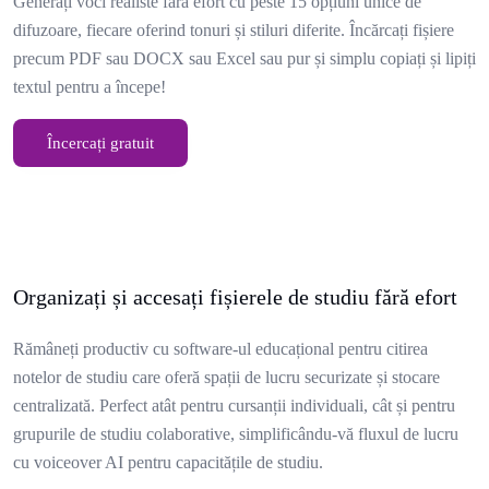
Generați voci realiste fără efort cu peste 15 opțiuni unice de
difuzoare, fiecare oferind tonuri și stiluri diferite. Încărcați fișiere
precum PDF sau DOCX sau Excel sau pur și simplu copiați și lipiți
textul pentru a începe!
Încercați gratuit
Organizați și accesați fișierele de studiu fără efort
Rămâneți productiv cu software-ul educațional pentru citirea
notelor de studiu care oferă spații de lucru securizate și stocare
centralizată. Perfect atât pentru cursanții individuali, cât și pentru
grupurile de studiu colaborative, simplificându-vă fluxul de lucru
cu voiceover AI pentru capacitățile de studiu.