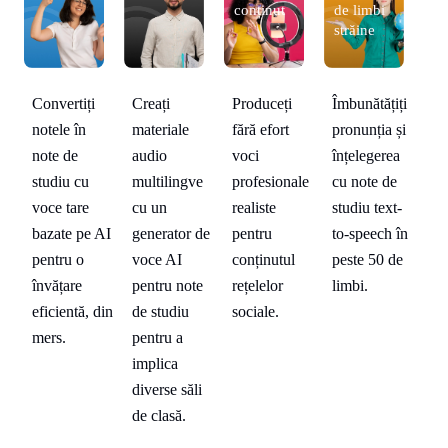
ți
conținut
de limbi
străine
i
Creați
Îmbunătățiți
Convertiți
Produceți
Co
-
materiale
pronunția și
notele în
fără efort
no
în
audio
înțelegerea
note de
voci
no
e
multilingve
cu note de
studiu cu
profesionale
st
cu un
studiu text-
voce tare
realiste
vo
generator de
to-speech în
bazate pe AI
pentru
ba
voce AI
peste 50 de
pentru o
conținutul
pe
pentru note
limbi.
învățare
rețelelor
în
de studiu
eficientă, din
sociale.
ef
pentru a
mers.
me
implica
diverse săli
de clasă.