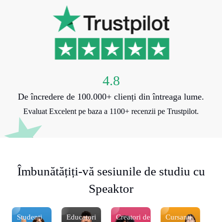
4.8
De încredere de 100.000+ clienți din întreaga lume.
Evaluat Excelent pe baza a 1100+ recenzii pe Trustpilot.
Îmbunătățiți-vă sesiunile de studiu cu
Speaktor
Studenţi
Educatori
Creatori de
Cursanți
St