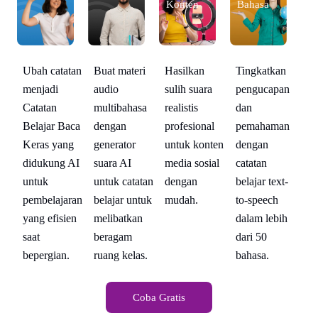
n
Konten
Bahasa
an
n
Buat materi
Tingkatkan
Ubah catatan
Hasilkan
Ub
audio
pengucapan
menjadi
sulih suara
me
multibahasa
dan
Catatan
realistis
Ca
t-
dengan
pemahaman
Belajar Baca
profesional
Be
generator
dengan
Keras yang
untuk konten
Ke
h
suara AI
catatan
didukung AI
media sosial
di
untuk catatan
belajar text-
untuk
dengan
un
belajar untuk
to-speech
pembelajaran
mudah.
pe
melibatkan
dalam lebih
yang efisien
ya
beragam
dari 50
saat
sa
ruang kelas.
bahasa.
bepergian.
be
Coba Gratis